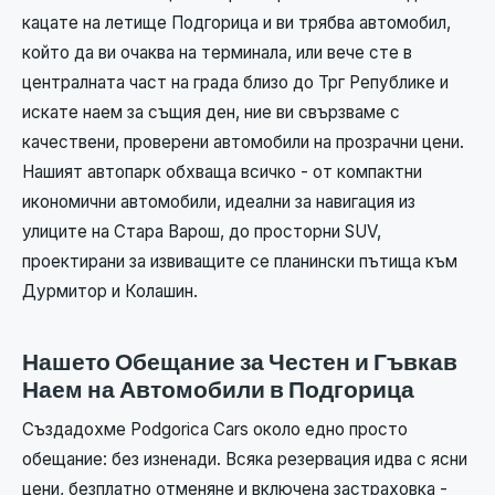
кацате на летище Подгорица и ви трябва автомобил,
който да ви очаква на терминала, или вече сте в
централната част на града близо до Трг Републике и
искате наем за същия ден, ние ви свързваме с
качествени, проверени автомобили на прозрачни цени.
Нашият автопарк обхваща всичко - от компактни
икономични автомобили, идеални за навигация из
улиците на Стара Варош, до просторни SUV,
проектирани за извиващите се планински пътища към
Дурмитор и Колашин.
Нашето Обещание за Честен и Гъвкав
Наем на Автомобили в Подгорица
Създадохме Podgorica Cars около едно просто
обещание: без изненади. Всяка резервация идва с ясни
цени, безплатно отменяне и включена застраховка -