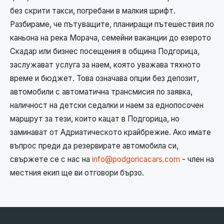
без скрити такси, погребани в малкия шрифт.
Разбираме, че пътуващите, планиращи пътешествия по
каньона на река Морача, семейни ваканции до езерото
Скадар или бизнес посещения в община Подгорица,
заслужават услуга за наем, която уважава тяхното
време и бюджет. Това означава опции без депозит,
автомобили с автоматична трансмисия по заявка,
наличност на детски седалки и наем за еднопосочен
маршрут за тези, които кацат в Подгорица, но
заминават от Адриатическото крайбрежие. Ако имате
въпрос преди да резервирате автомобила си,
свържете се с нас на
info@podgoricacars.com
- член на
местния екип ще ви отговори бързо.