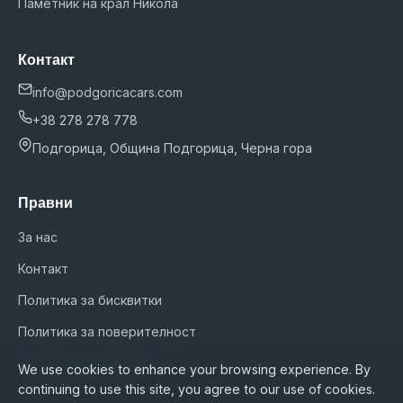
Паметник на крал Никола
Контакт
info@podgoricacars.com
+38 278 278 778
Подгорица, Община Подгорица, Черна гора
Правни
За нас
Контакт
Политика за бисквитки
Политика за поверителност
Условия за ползване
We use cookies to enhance your browsing experience. By
continuing to use this site, you agree to our use of cookies.