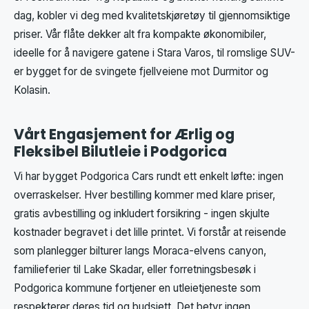
dag, kobler vi deg med kvalitetskjøretøy til gjennomsiktige
priser. Vår flåte dekker alt fra kompakte økonomibiler,
ideelle for å navigere gatene i Stara Varos, til romslige SUV-
er bygget for de svingete fjellveiene mot Durmitor og
Kolasin.
Vårt Engasjement for Ærlig og
Fleksibel Bilutleie i Podgorica
Vi har bygget Podgorica Cars rundt ett enkelt løfte: ingen
overraskelser. Hver bestilling kommer med klare priser,
gratis avbestilling og inkludert forsikring - ingen skjulte
kostnader begravet i det lille printet. Vi forstår at reisende
som planlegger bilturer langs Moraca-elvens canyon,
familieferier til Lake Skadar, eller forretningsbesøk i
Podgorica kommune fortjener en utleietjeneste som
respekterer deres tid og budsjett. Det betyr ingen