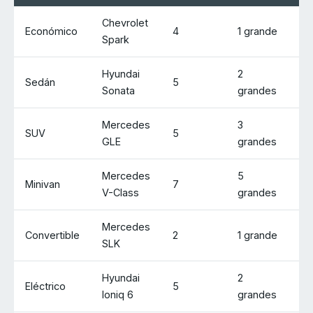
Chevrolet
Económico
4
1 grande
Ga
Spark
Hyundai
2
Sedán
5
Ga
Sonata
grandes
Mercedes
3
SUV
5
Di
GLE
grandes
Mercedes
5
Minivan
7
Di
V-Class
grandes
Mercedes
Convertible
2
1 grande
Ga
SLK
Hyundai
2
Eléctrico
5
El
Ioniq 6
grandes