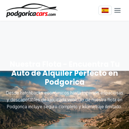
Nuestra Flota - Encuentra Tu
Auto de Alquiler Perfecto en
Podgorica
Desde hatchbacks económicos hasta minivans espaciosas
y descapotables de lujo, cada vehículo de nuestra flota en
Podgorica incluye seguro completo y kilometraje ilimitado.