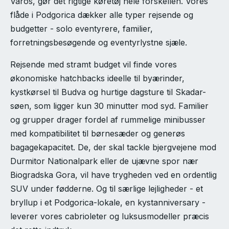
Varos, gør det rigtige køretøj hele forskellen. Vores
flåde i Podgorica dækker alle typer rejsende og
budgetter - solo eventyrere, familier,
forretningsbesøgende og eventyrlystne sjæle.
Rejsende med stramt budget vil finde vores
økonomiske hatchbacks ideelle til byærinder,
kystkørsel til Budva og hurtige dagsture til Skadar-
søen, som ligger kun 30 minutter mod syd. Familier
og grupper drager fordel af rummelige minibusser
med kompatibilitet til børnesæder og generøs
bagagekapacitet. De, der skal tackle bjergvejene mod
Durmitor Nationalpark eller de ujævne spor nær
Biogradska Gora, vil have trygheden ved en ordentlig
SUV under fødderne. Og til særlige lejligheder - et
bryllup i et Podgorica-lokale, en kystanniversary -
leverer vores cabrioleter og luksusmodeller præcis