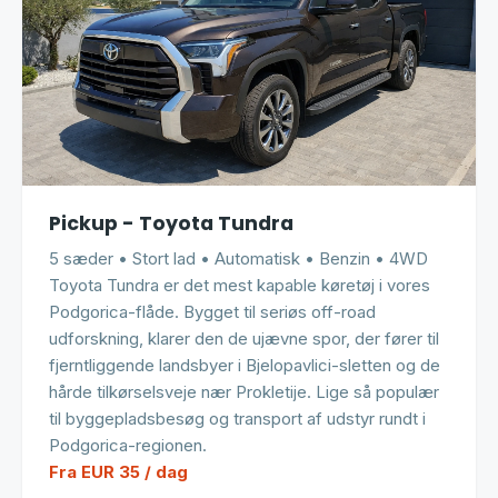
Pickup - Toyota Tundra
5 sæder • Stort lad • Automatisk • Benzin • 4WD
Toyota Tundra er det mest kapable køretøj i vores
Podgorica-flåde. Bygget til seriøs off-road
udforskning, klarer den de ujævne spor, der fører til
fjerntliggende landsbyer i Bjelopavlici-sletten og de
hårde tilkørselsveje nær Prokletije. Lige så populær
til byggepladsbesøg og transport af udstyr rundt i
Podgorica-regionen.
Fra EUR 35 / dag