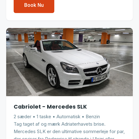
Book Nu
Cabriolet - Mercedes SLK
2 sæder • 1 taske • Automatisk • Benzin
Tag taget af og mærk Adriaterhavets brise.
Mercedes SLK er den ultimative sommerleje for par,
der cruiser fra Podgorica til strande i Ulcinj eller