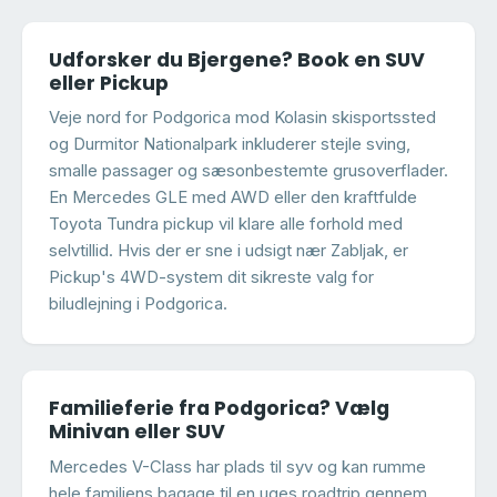
Udforsker du Bjergene? Book en SUV
eller Pickup
Veje nord for Podgorica mod Kolasin skisportssted
og Durmitor Nationalpark inkluderer stejle sving,
smalle passager og sæsonbestemte grusoverflader.
En Mercedes GLE med AWD eller den kraftfulde
Toyota Tundra pickup vil klare alle forhold med
selvtillid. Hvis der er sne i udsigt nær Zabljak, er
Pickup's 4WD-system dit sikreste valg for
biludlejning i Podgorica.
Familieferie fra Podgorica? Vælg
Minivan eller SUV
Mercedes V-Class har plads til syv og kan rumme
hele familiens bagage til en uges roadtrip gennem