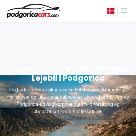
Vores Flåde - Find Din Perfekte
Lejebil i Podgorica
Fra budgetvenlige økonomiske hatchbacks til rummelige
minibusser og luksuriøse cabrioleter - hvert køretøj i vores
Podgorica-udvalg kommer med fuld forsikring og
ubegrænset kilometer inkluderet.