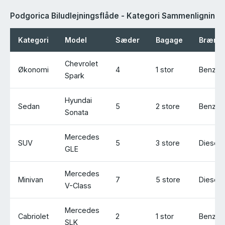
Podgorica Biludlejningsflåde - Kategori Sammenligning
Kategori
Model
Sæder
Bagage
Brænds
Chevrolet
Økonomi
4
1 stor
Benzin
Spark
Hyundai
Sedan
5
2 store
Benzin
Sonata
Mercedes
SUV
5
3 store
Diesel
GLE
Mercedes
Minivan
7
5 store
Diesel
V-Class
Mercedes
Cabriolet
2
1 stor
Benzin
SLK