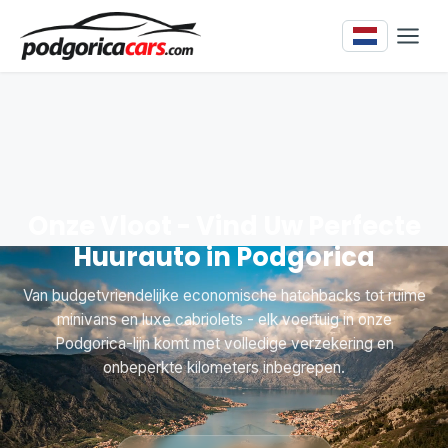
Onze Vloot - Vind Uw Perfecte
Huurauto in Podgorica
Van budgetvriendelijke economische hatchbacks tot ruime
minivans en luxe cabriolets - elk voertuig in onze
Podgorica-lijn komt met volledige verzekering en
onbeperkte kilometers inbegrepen.