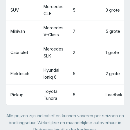
Mercedes
SUV
5
3 grote
GLE
Mercedes
Minivan
7
5 grote
V-Class
Mercedes
Cabriolet
2
1 grote
SLK
Hyundai
Elektrisch
5
2 grote
Ioniq 6
Toyota
Pickup
5
Laadbak
Tundra
Alle prijzen zijn indicatief en kunnen variëren per seizoen en
boekingsduur. Wekelijkse en maandelijkse autoverhuur in
Podgorica biedt extra kortingen.