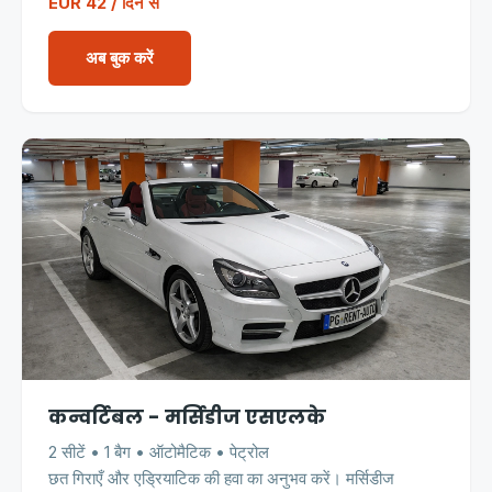
EUR 42 / दिन से
अब बुक करें
कन्वर्टिबल - मर्सिडीज एसएलके
2 सीटें • 1 बैग • ऑटोमैटिक • पेट्रोल
छत गिराएँ और एड्रियाटिक की हवा का अनुभव करें। मर्सिडीज