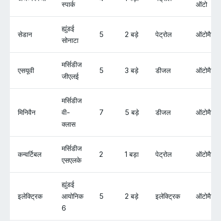
स्पार्क
ऑटो
ह्युंडई
सेडान
5
2 बड़े
पेट्रोल
ऑटोमैटिक
सोनाटा
मर्सिडीज
एसयूवी
5
3 बड़े
डीजल
ऑटोमैटिक
जीएलई
मर्सिडीज
मिनिवैन
वी-
7
5 बड़े
डीजल
ऑटोमैटिक
क्लास
मर्सिडीज
कन्वर्टिबल
2
1 बड़ा
पेट्रोल
ऑटोमैटिक
एसएलके
ह्युंडई
इलेक्ट्रिक
आयोनिक
5
2 बड़े
इलेक्ट्रिक
ऑटोमैटिक
6