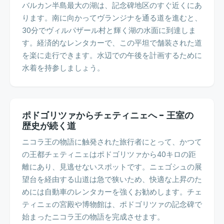
バルカン半島最大の湖は、記念碑地区のすぐ近くにあ
ります。南に向かってヴランジナを通る道を進むと、
30分でヴィルパザール村と輝く湖の水面に到達しま
す。経済的なレンタカーで、この平坦で舗装された道
を楽に走行できます。水辺での午後を計画するために
水着を持参しましょう。
ポドゴリツァからチェティニェへ - 王室の
歴史が続く道
ニコラ王の物語に触発された旅行者にとって、かつて
の王都チェティニェはポドゴリツァから40キロの距
離にあり、見逃せないスポットです。ニェゴシュの展
望台を経由する山道は急で狭いため、快適な上昇のた
めには自動車のレンタカーを強くお勧めします。チェ
ティニェの宮殿や博物館は、ポドゴリツァの記念碑で
始まったニコラ王の物語を完成させます。