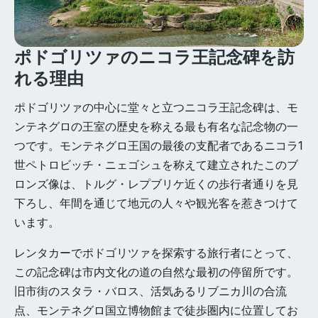
ポドゴリツァのニコラ王記念碑を訪
れる理由
ポドゴリツァの中心に堂々と立つニコラ王記念碑は、モ
ンテネグロの王室の歴史を称える最も有名な記念物の一
つです。モンテネグロ王国の最後の支配者であるニコラ1
世ペトロビッチ・ニェゴシュを称えて建立されたこのブ
ロンズ像は、トルグ・レプブリケ近くの歩行者通りを見
下ろし、年間を通じて地元の人々や観光客を惹きつけて
います。
レンタカーでポドゴリツァを探索する旅行者にとって、
この記念碑は市内文化の道の自然な最初の停留所です。
旧市街のスタラ・バロス、活気あるリブニカ川の合流
点、モンテネグロ国立博物館まで徒歩圏内に位置してお