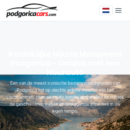
Koninklijke Nikola Monument
Podgorica - Ontdek met een
Huurauto
Een van de meest iconische bezienswaardigheden van
Podgorica ligt op slechts enkele minuten van het
stadscentrum. Huur een auto zonder aanbetaling en ontdek
de geschiedenis, cultuur en omliggende attracties in uw
eigen tempo.