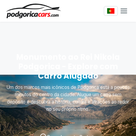
Monumento ao Rei Nikola
Podgorica - Explore com
Carro Alugado
Um dos marcos mais icônicos de Podgorica está a poucos
minutos do centro da cidade. Alugue um carro sem
depósito e descubra a história, cultura e atrações ao redor
no seu próprio ritmo.