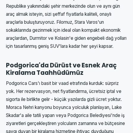
Republike yakınındaki şehir merkezinde olun ve aynı gün
araç almak isteyin, sizi şeffaf fiyatlarla kaliteli, onaylı
araçlarla buluşturuyoruz. Filomuz, Stara Varos'un
sokaklarında gezinmek için ideal olan kompakt ekonomik
araçlardan, Durmitor ve Kolasin'e giden engebeli dağ yolları
için tasarlanmış geniş SUV'lara kadar her şeyi kapsar.
Podgorica'da Dürüst ve Esnek Araç
Kiralama Taahhüdümüz
Podgorica Cars'ı basit bir vaad etrafında kurduk: sürpriz
yok. Her rezervasyon, net fiyatlandırma, ücretsiz iptal ve
sigorta ile birlikte gelir - küçük yazılarda gizli ücret yoktur.
Moraca Nehri kanyonu boyunca yolculuk planlayan, Lake
Skadar'a aile tatili yapan veya Podgorica Belediyesi'nde iş
ziyaretleri gerçekleştiren yolcuların zamanına ve bütçesine
saygı duyan bir kiralama hizmetine ihtiyaç duyduğunu