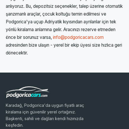
anlıyoruz. Bu, depozitsiz seçenekler, talep üzerine otomatik
şanzımanlı araçlar, çocuk koltuğu temin edilmesi ve
Podgorica'ya uçup Adriyatik kıyısından ayrılanlar için tek
yönlü kiralama anlamına gelir. Aracınızı rezerve etmeden
önce bir sorunuz varsa,
info@podgoricacars.com
adresinden bize ulaşın - yerel bir ekip üyesi size hızlıca geri
dönecektir.
Karadağ, Podgorica'da uygun fiyatlı araç
kiralama için güvenilir yerel ortağınız.
Başkenti, sahili ve dağları kendi hızınızda
keşfedin.