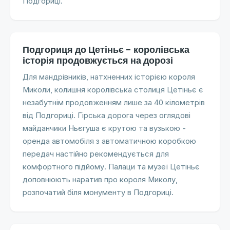
Подгориці.
Подгориця до Цетіньє - королівська
історія продовжується на дорозі
Для мандрівників, натхненних історією короля
Миколи, колишня королівська столиця Цетіньє є
незабутнім продовженням лише за 40 кілометрів
від Подгориці. Гірська дорога через оглядові
майданчики Ньєгуша є крутою та вузькою -
оренда автомобіля з автоматичною коробкою
передач настійно рекомендується для
комфортного підйому. Палаци та музеї Цетіньє
доповнюють наратив про короля Миколу,
розпочатий біля монументу в Подгориці.