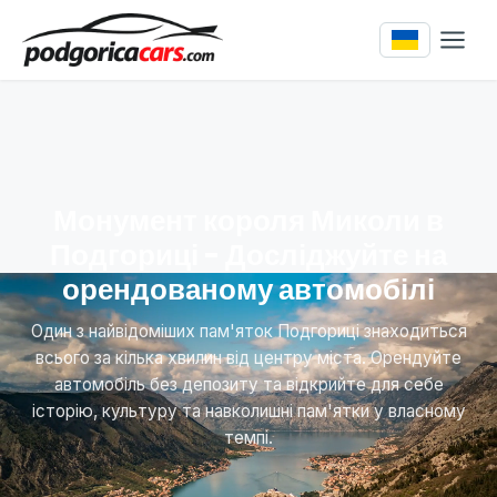
Монумент короля Миколи в
Подгориці - Досліджуйте на
орендованому автомобілі
Один з найвідоміших пам'яток Подгориці знаходиться
всього за кілька хвилин від центру міста. Орендуйте
автомобіль без депозиту та відкрийте для себе
історію, культуру та навколишні пам'ятки у власному
темпі.