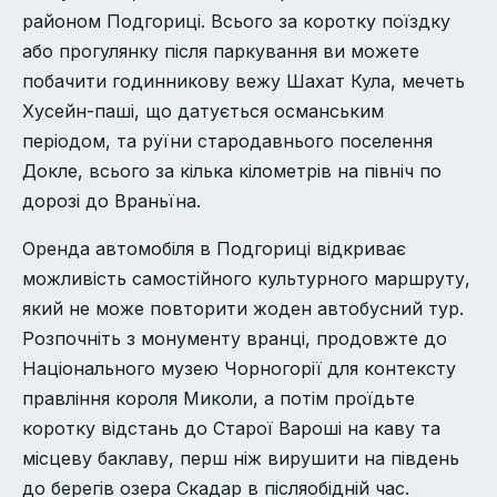
районом Подгориці. Всього за коротку поїздку
або прогулянку після паркування ви можете
побачити годинникову вежу Шахат Кула, мечеть
Хусейн-паші, що датується османським
періодом, та руїни стародавнього поселення
Докле, всього за кілька кілометрів на північ по
дорозі до Враньїна.
Оренда автомобіля в Подгориці відкриває
можливість самостійного культурного маршруту,
який не може повторити жоден автобусний тур.
Розпочніть з монументу вранці, продовжте до
Національного музею Чорногорії для контексту
правління короля Миколи, а потім проїдьте
коротку відстань до Старої Вароші на каву та
місцеву баклаву, перш ніж вирушити на південь
до берегів озера Скадар в післяобідній час.