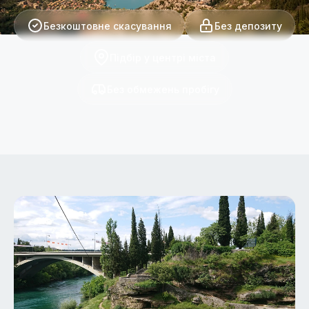
Безкоштовне скасування
Без депозиту
Підбір у центрі міста
Без обмежень пробігу