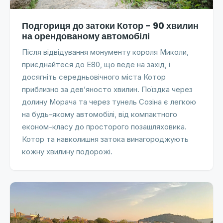
Подгориця до затоки Котор - 90 хвилин
на орендованому автомобілі
Після відвідування монументу короля Миколи,
приєднайтеся до E80, що веде на захід, і
досягніть середньовічного міста Котор
приблизно за дев’яносто хвилин. Поїздка через
долину Морача та через тунель Созіна є легкою
на будь-якому автомобілі, від компактного
економ-класу до просторого позашляховика.
Котор та навколишня затока винагороджують
кожну хвилину подорожі.