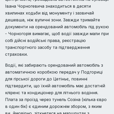
Івана Чорногевича знаходиться в десяти
хвилинах ходьби від монументу і зазвичай
дешевша, ніж вуличні зони. Завжди тримайте
документи на орендований автомобіль під рукою
- Чорногорія вимагає, щоб водії завжди мали при
собі дійсні водійські права, реєстрацію
транспортного засобу та підтвердження
страховки.
Водії, які забирають орендований автомобіль з
автоматичною коробкою передач у Подгориці
для гірської дороги до Цетіньє, повинні
підтвердити, що їхній автомобіль має достатній
кліренс та кондиціонер для літнього водіння.
Плата за проїзд через тунель Созіна (кілька євро
в один бік) є єдиним дорожнім збором, з яким
ви, ймовірно, зіткнетеся на маршрутах з