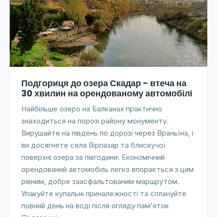
Подгориця до озера Скадар - втеча на
30 хвилин на орендованому автомобілі
Найбільше озеро на Балканах практично
знаходиться на порозі району монументу.
Вирушайте на південь по дорозі через Враньїна, і
ви досягнете села Вірпазар та блискучої
поверхні озера за півгодини. Економічний
орендований автомобіль легко впорається з цим
рівним, добре заасфальтованим маршрутом.
Упакуйте купальні приналежності та сплануйте
повний день на воді після огляду пам'яток