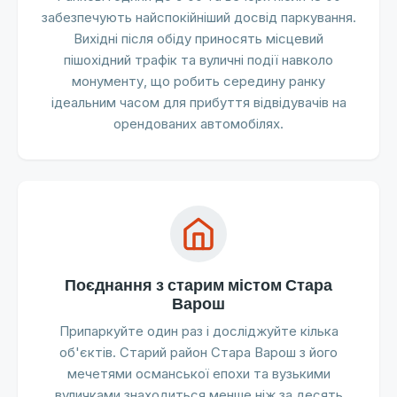
забезпечують найспокійніший досвід паркування.
Вихідні після обіду приносять місцевий
пішохідний трафік та вуличні події навколо
монументу, що робить середину ранку
ідеальним часом для прибуття відвідувачів на
орендованих автомобілях.
Поєднання з старим містом Стара
Варош
Припаркуйте один раз і досліджуйте кілька
об'єктів. Старий район Стара Варош з його
мечетями османської епохи та вузькими
вуличками знаходиться менше ніж за десять