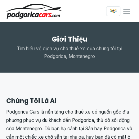
Giới Thiệu
Tìm hiểu về dịch vụ cho thuê xe của chúng tôi tại
Podgorica, Montenegro
Chúng Tôi Là Ai
Podgorica Cars là nền tảng cho thuê xe có nguồn gốc địa
phương phục vụ du khách đến Podgorica, thủ đô sôi động
của Montenegro. Dù bạn hạ cánh tại Sân bay Podgorica và
cần một chiếc xe chờ sẵn tại nhà ga, hay bạn đã có mặt ở