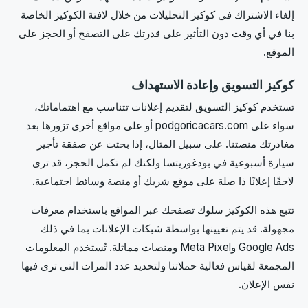
إلغاء الاشتراك في كوكيز التحليلات من خلال لافتة الكوكيز الخاصة
بنا في أي وقت دون التأثير على قدرتك على التصفح أو الحجز على
الموقع.
كوكيز التسويق وإعادة الاستهداف
تستخدم كوكيز التسويق لتقديم إعلانات تتناسب مع اهتماماتك،
سواء على podgoricacars.com أو على مواقع أخرى تزورها بعد
مغادرتك منصتنا. على سبيل المثال، إذا بحثت عن صفقة تأجير
سيارة أسبوعية في بودغوريتسا ولكنك لم تكمل الحجز، قد ترى
لاحقًا إعلانًا ذا صلة على موقع شريك أو منصة وسائط اجتماعية.
تتبع هذه الكوكيز سلوك تصفحك عبر المواقع باستخدام معرفات
مجهولة. قد يتم تعيينها بواسطة شبكات الإعلانات بما في ذلك
Google Ads وMeta Pixel ومنصات مماثلة. تُستخدم المعلومات
المجمعة لقياس فعالية حملاتنا ولتحديد عدد المرات التي ترى فيها
نفس الإعلان.