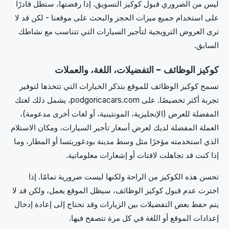
ليس من الضروري قبول كوكيز التسويق. إذا رفضتها، ستظل قادرًا
على استخدام جميع ميزات الحجز والبحث على موقعنا - لكن قد لا
ترى العروض الترويجية لتأجير السيارات التي تتناسب مع نشاطك
السابق.
كوكيز الوظائف - التفضيلات، اللغة، والعملات
تسمح كوكيز الوظائف للموقع بتذكر الخيارات التي تتخذها لتوفير
تجربة أكثر تخصيصًا. على podgoricacars.com، يشمل ذلك لغتك
المفضلة للعرض (الإنجليزية، المونتينية، أو لغات أخرى مدعومة)،
العملة المفضلة لديك لعرض أسعار تأجير السيارات، ومكان الاستلام
الذي استخدمته مؤخرًا مثل وسط مدينة بودغوريتسا أو المطار، وما
إذا كنت قد تجاهلت لافتات أو إشعارات معلوماتية.
تحسن هذه الكوكيز من الراحة ولكنها ليست ضرورية تمامًا. إذا
اخترت عدم قبول كوكيز الوظائف، سيظل الموقع يعمل، ولكن قد لا
يتم حفظ بعض التفضيلات بين الزيارات وقد تحتاج إلى إعادة إدخال
إعدادات الموقع أو اللغة في كل مرة تتصفح فيها.