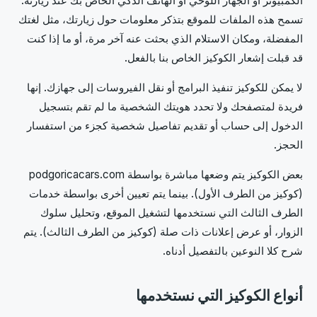
الكمبيوتر أو الجهاز اللوحي أو الهاتف الذكي الخاص بك عند زيارته.
تسمح هذه الملفات للموقع بتذكر معلومات حول زيارتك، مثل لغتك
المفضلة، ومكان الاستلام الذي بحثت عنه آخر مرة، أو ما إذا كنت
قد قبلت إشعار الكوكيز الخاص بنا بالفعل.
لا يمكن للكوكيز تنفيذ البرامج أو نقل الفيروسات إلى جهازك. إنها
فريدة لمتصفحك ولا تحدد هويتك الشخصية ما لم تقم بتسجيل
الدخول إلى حساب أو تقديم تفاصيل شخصية كجزء من استفسار
الحجز.
بعض الكوكيز يتم وضعها مباشرة بواسطة podgoricacars.com
(كوكيز من الطرف الأول). بينما يتم تعيين أخرى بواسطة خدمات
الطرف الثالث التي نستخدمها لتشغيل الموقع، وتحليل سلوك
الزوار، أو عرض إعلانات ذات صلة (كوكيز من الطرف الثالث). يتم
شرح كلا النوعين بالتفصيل أدناه.
أنواع الكوكيز التي نستخدمها