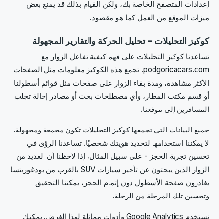
إعدادات المتصفح الخاصة بك، ولكن القيام بذلك قد يمنع بعض
ميزات الموقع من العمل كما هو مقصود.
كوكيز التحليلات - تحليل الحركة والتقارير المجهولة
تساعدنا كوكيز التحليلات على فهم كيفية تفاعل الزوار مع
podgoricacars.com. تجمع هذه الكوكيز معلومات مثل الصفحات
الأكثر مشاهدة، ومدة بقاء الزوار على صفحات مثل قوائم أسطولنا
أو قسم مكتب المطار، وأي مصطلحات بحث أو مصادر إحالة تجلب
المسافرين إلى موقعنا.
جميع البيانات التي تجمعها كوكيز التحليلات تكون مجمعة ومجهولة.
لا يمكننا استخدامها لتحديد هويتك شخصيًا. تساعدنا الرؤى في
تحسين تجربة الحجز - على سبيل المثال، إذا لاحظنا أن العديد من
الزوار الذين يبحثون عن تأجير سيارات SUV بالقرب من بودغوريتسا
يغادرون صفحة الأسطول دون إتمام الحجز، يمكننا التحقيق
وتحسين تلك المرحلة من الرحلة.
نستخدم Google Analytics وأدوات مماثلة لهذا الغرض. يمكنك