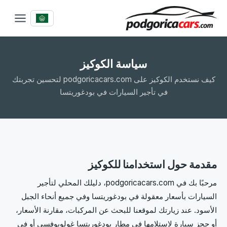
سياسة الكوكيز
كيف نستخدم الكوكيز على podgoricacars.com لتحسين تجربتك
في تأجير السيارات في بودغوريتسا
مقدمة حول استخدامنا للكوكيز
مرحبًا بك في podgoricacars.com، دليلك المحلي لتأجير
السيارات بأسعار معقولة في بودغوريتسا وفي جميع أنحاء الجبل
الأسود. عند زيارتك لموقعنا للبحث عن المركبات، مقارنة الأسعار،
أو حجز سيارة لاستلامها في مطار بودغوريتسا غولوبوفسي أو في