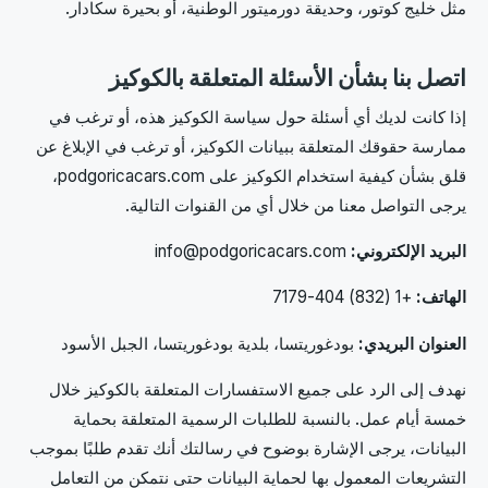
مثل خليج كوتور، وحديقة دورميتور الوطنية، أو بحيرة سكادار.
اتصل بنا بشأن الأسئلة المتعلقة بالكوكيز
إذا كانت لديك أي أسئلة حول سياسة الكوكيز هذه، أو ترغب في
ممارسة حقوقك المتعلقة ببيانات الكوكيز، أو ترغب في الإبلاغ عن
قلق بشأن كيفية استخدام الكوكيز على podgoricacars.com،
يرجى التواصل معنا من خلال أي من القنوات التالية.
البريد الإلكتروني:
info@podgoricacars.com
الهاتف:
+1 (832) 404-7179
العنوان البريدي:
بودغوريتسا، بلدية بودغوريتسا، الجبل الأسود
نهدف إلى الرد على جميع الاستفسارات المتعلقة بالكوكيز خلال
خمسة أيام عمل. بالنسبة للطلبات الرسمية المتعلقة بحماية
البيانات، يرجى الإشارة بوضوح في رسالتك أنك تقدم طلبًا بموجب
التشريعات المعمول بها لحماية البيانات حتى نتمكن من التعامل