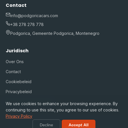
Contact
info@podgoricacars.com
+38 278 278 778
Podgorica, Gemeente Podgorica, Montenegro
Juridisch
Over Ons
Contact
Cookiebeleid
Privacybeleid
Algemene Voorwaarden
We use cookies to enhance your browsing experience. By
continuing to use this site, you agree to our use of cookies.
Privacy Policy
Decline
Accept All
© 2026 podgoricacars.com. Alle rechten voorbehouden.