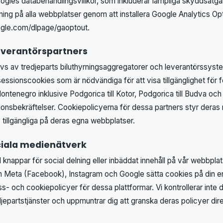
oogles databehandlingsvillkor, som inkluderar lämpliga skyddsåtgär
ning på alla webbplatser genom att installera Google Analytics 
ogle.com/dlpage/gaoptout.
everantörspartners
vs av tredjeparts biluthyrningsaggregatorer och leverantörssyst
sessionscookies som är nödvändiga för att visa tillgänglighet för f
Montenegro inklusive Podgorica till Kotor, Podgorica till Budva och 
onsbekräftelser. Cookiepolicyerna för dessa partners styr deras
 tillgängliga på deras egna webbplatser.
iala medienätverk
knappar för social delning eller inbäddat innehåll på vår webbpla
om Meta (Facebook), Instagram och Google sätta cookies på din e
s- och cookiepolicyer för dessa plattformar. Vi kontrollerar inte
jepartstjänster och uppmuntrar dig att granska deras policyer dire