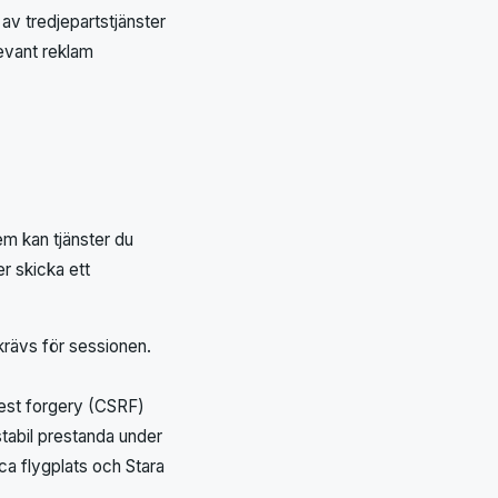
av tredjepartstjänster
evant reklam
em kan tjänster du
er skicka ett
krävs för sessionen.
uest forgery (CSRF)
tabil prestanda under
a flygplats och Stara