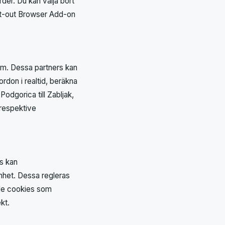
der. Du kan välja bort
Opt-out Browser Add-on
em. Dessa partners kan
ordon i realtid, beräkna
Podgorica till Zabljak,
 respektive
ts kan
nhet. Dessa regleras
 de cookies som
kt.