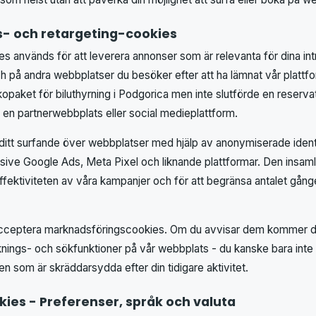
- och retargeting-cookies
 används för att leverera annonser som är relevanta för dina in
på andra webbplatser du besöker efter att ha lämnat vår plattfo
kopaket för biluthyrning i Podgorica men inte slutförde en reserva
 en partnerwebbplats eller social medieplattform.
itt surfande över webbplatser med hjälp av anonymiserade identi
sive Google Ads, Meta Pixel och liknande plattformar. Den insam
ffektiviteten av våra kampanjer och för att begränsa antalet gån
t acceptera marknadsföringscookies. Om du avvisar dem kommer du
nings- och sökfunktioner på vår webbplats - du kanske bara inte
n som är skräddarsydda efter din tidigare aktivitet.
kies - Preferenser, språk och valuta