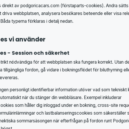
 direkt av podgoricacars.com (förstaparts-cookies). Andra sätts 
t driva webbplatsen, analysera besökares beteende eller visa rel
Båda typerna förklaras i detalj nedan.
ies vi använder
es - Session och säkerhet
strikt nödvändiga för att webbplatsen ska fungera korrekt. Utan d
 tillgängliga fordon, gå vidare i bokningsflödet för biluthyrning ell
levereras.
ngen personligt identifierbar information utöver vad som tekniskt 
automatiskt när du stänger din webbläsare. Exempel inkluderar
cookies som håller dig inloggad under en bokning, cross-site req
mulärinlämningar och lastbalanseringscookies som säkerställer s
 hektiska sommarsäsongen när efterfrågan på fordon runt Podgoric
 högst.