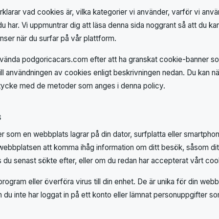
klarar vad cookies är, vilka kategorier vi använder, varför vi anv
 du har. Vi uppmuntrar dig att läsa denna sida noggrant så att du kan
nser när du surfar på vår plattform.
vända podgoricacars.com efter att ha granskat cookie-banner som
ll användningen av cookies enligt beskrivningen nedan. Du kan när
amtycke med de metoder som anges i denna policy.
s
er som en webbplats lagrar på din dator, surfplatta eller smartpho
 webbplatsen att komma ihåg information om ditt besök, såsom dit
 du senast sökte efter, eller om du redan har accepterat vårt c
rogram eller överföra virus till din enhet. De är unika för din webb
 du inte har loggat in på ett konto eller lämnat personuppgifter s