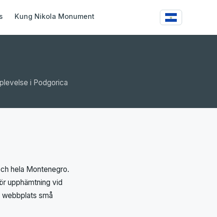
s
Kung Nikola Monument
pplevelse i Podgorica
a och hela Montenegro.
 för upphämtning vid
år webbplats små