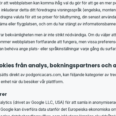
ör att webbplatsen kan komma ihåg val du gör för att ge en mer p
nkluderar detta ditt föredragna visningsspråk (engelska, montene
dragna valuta för att se priser för biluthyrning, din senast använ
na eller flygplatsen, och om du har stängt av informationsbanne
ar bekvämligheten men är inte strikt nödvändiga. Om du väljer att
kommer webbplatsen fortfarande att fungera, men vissa preferens
n behöva ange plats- eller språkinställningar varje gång du surfar
okies från analys, bokningspartners och
tts direkt av podgoricacars.com, kan följande kategorier av tred
 enhet när du besöker vår plattform.
rer
alytics (drivet av Google LLC, USA) för att samla in anonymiser
Google kan överföra data utanför det Europeiska ekonomiska o