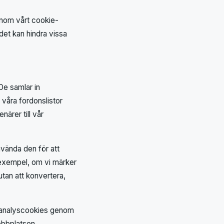
enom vårt cookie-
det kan hindra vissa
De samlar in
 våra fordonslistor
närer till vår
vända den för att
ll exempel, om vi märker
tan att konvertera,
t analyscookies genom
ebbplatsen.