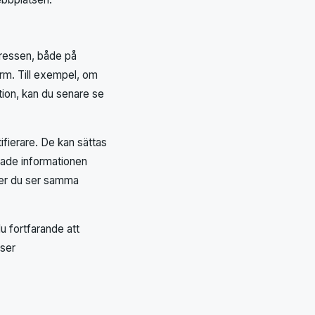
tressen, både på
rm. Till exempel, om
tion, kan du senare se
fierare. De kan sättas
lade informationen
ger du ser samma
 fortfarande att
 ser