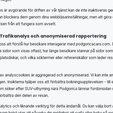
 är avgörande för driften av vår tjänst kan de inte inaktiveras g
n blockera dem genom dina webbläsarinställningar, men att göra 
sen från att fungera som avsett.
 Trafikanalys och anonymiserad rapportering
oss att förstå hur besökare interagerar med podgoricacars.com. 
a sidor som visas oftast, hur länge besökare stannar på sidor som
gplatsdiskar, och vilka söktermer eller referenskällor som leder rese
 av analyscookies är aggregerad och anonymiserad. Vi kan inte an
igen. Insikterna hjälper oss att förbättra bokningsupplevelsen - ti
m söker efter SUV-uthyrning nära Podgorica lämnar fordonsidan u
örbättra den delen av resan.
alytics och liknande verktyg för detta ändamål. Du kan välja bor
som helst utan att påverka din möjlighet att surfa eller boka på w