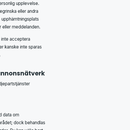
ersonlig upplevelse.
grinska eller andra
da upphämtningsplats
r eller meddelanden.
 inte acceptera
er kanske inte sparas
.
 annonsnätverk
jepartstjänster
ad data om
mrådet; dock behandlas