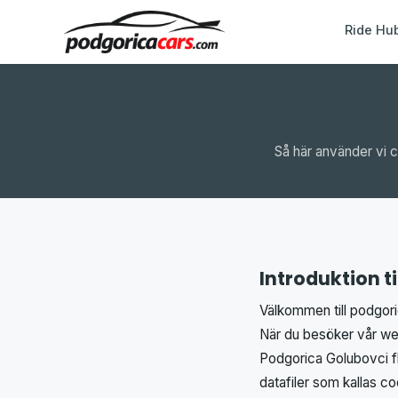
Ride Hu
Så här använder vi c
Introduktion t
Välkommen till podgori
När du besöker vår web
Podgorica Golubovci f
datafiler som kallas co