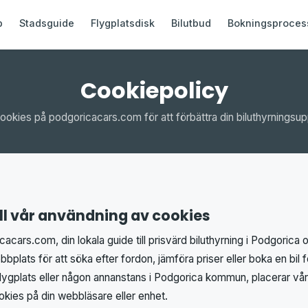
b
Stadsguide
Flygplatsdisk
Bilutbud
Bokningsproces
Cookiepolicy
ookies på podgoricacars.com för att förbättra din biluthyrningsu
ill vår användning av cookies
cacars.com, din lokala guide till prisvärd biluthyrning i Podgoric
bplats för att söka efter fordon, jämföra priser eller boka en bil
lygplats eller någon annanstans i Podgorica kommun, placerar v
okies på din webbläsare eller enhet.