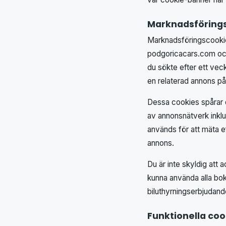
Marknadsförings
Marknadsföringscookies
podgoricacars.com och 
du sökte efter ett vec
en relaterad annons på
Dessa cookies spårar d
av annonsnätverk inklu
används för att mäta e
annons.
Du är inte skyldig at
kunna använda alla bok
biluthyrningserbjudande
Funktionella coo