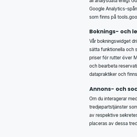
all analysdata enligt G
Google Analytics-spår
som finns på tools.go
Boknings- och l
Vår bokningswidget dri
sätta funktionella och 
priser för rutter över 
och bearbeta reservati
datapraktiker och finns
Annons- och soc
Om du interagerar med 
tredjepartstjänster s
av respektive sekretes
placeras av dessa tred