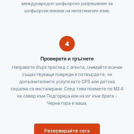
международно шофьорско разрешение за
шофьорски книжки на нелатиничен език.
4
Проверете и тръгнете
Направете бърз преглед с агента, снимайте всички
съществуващи повреди и потвърдете, че
допълнителните услуги като GPS или детска
седалка са инсталирани. След това поемете по M2.4
на север към Подгорица или на юг към брега -
Черна гора е ваша.
Резервирайте сега