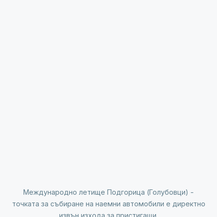
Международно летище Подгорица (Голубовци) -
точката за събиране на наемни автомобили е директно
извън изхода за пристигащи.