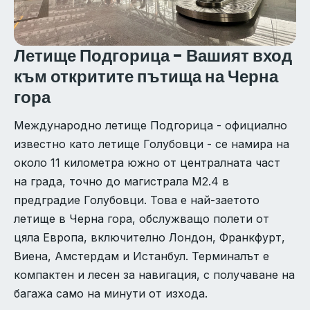
Летище Подгорица - Вашият вход
към откритите пътища на Черна
гора
Международно летище Подгорица - официално
известно като летище Голубовци - се намира на
около 11 километра южно от централната част
на града, точно до магистрала M2.4 в
предградие Голубовци. Това е най-заетото
летище в Черна гора, обслужващо полети от
цяла Европа, включително Лондон, Франкфурт,
Виена, Амстердам и Истанбул. Терминалът е
компактен и лесен за навигация, с получаване на
багажа само на минути от изхода.