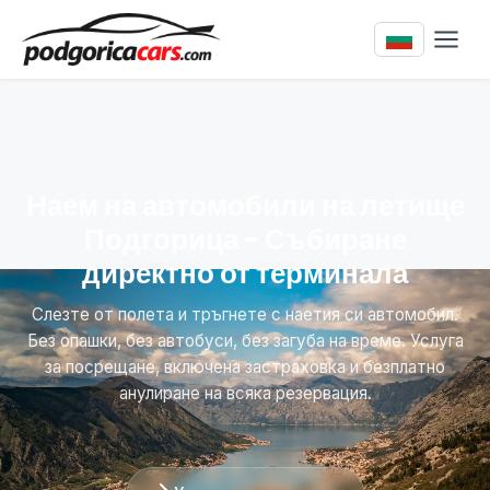
Наем на автомобили на летище
Подгорица - Събиране
директно от терминала
Слезте от полета и тръгнете с наетия си автомобил.
Без опашки, без автобуси, без загуба на време. Услуга
за посрещане, включена застраховка и безплатно
анулиране на всяка резервация.