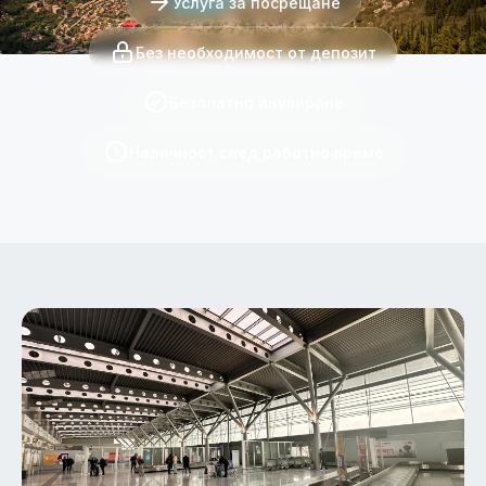
Услуга за посрещане
Без необходимост от депозит
Безплатно анулиране
Наличност след работно време