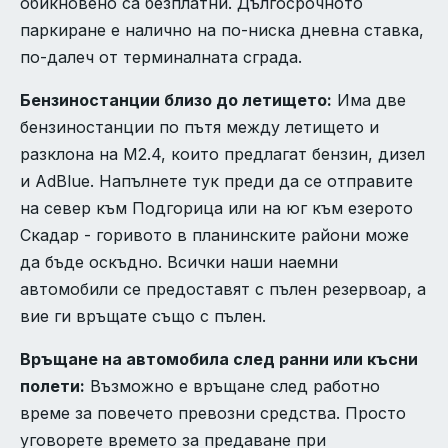
обикновено са безплатни. Дългосрочното
паркиране е налично на по-ниска дневна ставка,
по-далеч от терминалната сграда.
Бензиностанции близо до летището:
Има две
бензиностанции по пътя между летището и
разклона на M2.4, които предлагат бензин, дизел
и AdBlue. Напълнете тук преди да се отправите
на север към Подгорица или на юг към езерото
Скадар - горивото в планинските райони може
да бъде оскъдно. Всички наши наемни
автомобили се предоставят с пълен резервоар, а
вие ги връщате също с пълен.
Връщане на автомобила след ранни или късни
полети:
Възможно е връщане след работно
време за повечето превозни средства. Просто
уговорете времето за предаване при