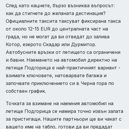
След като кацнете, бързо възниква въпросът:
как да стигнете до желаната дестинация?
Официалните таксита таксуват фиксирана такса
от около 12-15 EUR до централната част на
града, но не могат да ви отведат до залива
Котор, езерото Скадар или Дурмитор.
Автобусните връзки от летището са ограничени
и бавни. Наемането на автомобил директно на
летище Подгорица е най-практичният вариант -
взимате ключовете, натоварвате багажа и
започвате приключението си в Черна гора по
собствен график.
Точката за взимане на наемния автомобил на
летище Подгорица се намира точно извън залата
за пристигащи. Нашите партньори ще ви чакат с
вашето име на табло, готови да ви предадат