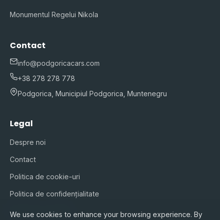
Monumentul Regelui Nikola
Contact
info@podgoricacars.com
+38 278 278 778
Podgorica, Municipiul Podgorica, Muntenegru
Legal
Despre noi
Contact
Politica de cookie-uri
Politica de confidențialitate
Termeni și condiții
We use cookies to enhance your browsing experience. By