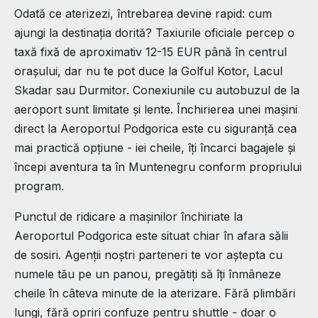
Odată ce aterizezi, întrebarea devine rapid: cum
ajungi la destinația dorită? Taxiurile oficiale percep o
taxă fixă de aproximativ 12-15 EUR până în centrul
orașului, dar nu te pot duce la Golful Kotor, Lacul
Skadar sau Durmitor. Conexiunile cu autobuzul de la
aeroport sunt limitate și lente. Închirierea unei mașini
direct la Aeroportul Podgorica este cu siguranță cea
mai practică opțiune - iei cheile, îți încarci bagajele și
începi aventura ta în Muntenegru conform propriului
program.
Punctul de ridicare a mașinilor închiriate la
Aeroportul Podgorica este situat chiar în afara sălii
de sosiri. Agenții noștri parteneri te vor aștepta cu
numele tău pe un panou, pregătiți să îți înmâneze
cheile în câteva minute de la aterizare. Fără plimbări
lungi, fără opriri confuze pentru shuttle - doar o