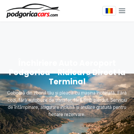
Închiriere Auto Aeroport
Podgorica - Ridicare Direct la
Terminal
Coboară din zborul tău și pleacă cu mașina închiriată. Fără
cozi, fără autobuze de transfer, fără timp pierdut. Serviciu
de întâmpinare, asigurare inclusă și anulare gratuită pentru
fiecare rezervare.