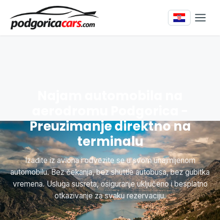
Najam automobila na
aerodromu Podgorica -
Preuzimanje direktno na
terminalu
Izađite iz aviona i odvezite se u svom unajmljenom
automobilu. Bez čekanja, bez shuttle autobusa, bez gubitka
vremena. Usluga susreta, osiguranje uključeno i besplatno
otkazivanje za svaku rezervaciju.