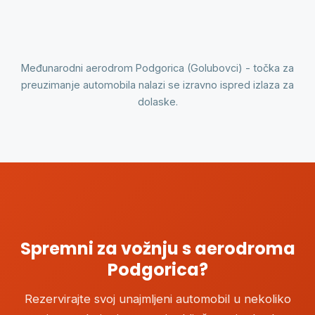
Međunarodni aerodrom Podgorica (Golubovci) - točka za
preuzimanje automobila nalazi se izravno ispred izlaza za
dolaske.
Spremni za vožnju s aerodroma
Podgorica?
Rezervirajte svoj unajmljeni automobil u nekoliko