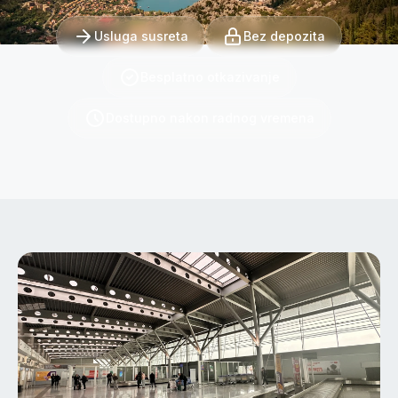
Usluga susreta
Bez depozita
Besplatno otkazivanje
Dostupno nakon radnog vremena