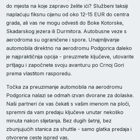
do mjesta na koje zapravo želite ići? Službeni taksiji
naplaćuju fiksnu cijenu od oko 12-15 EUR do centra
grada, ali vas ne mogu odvesti do Boke Kotorske,
Skadarskog jezera ili Durmitora. Autobusne veze s
aerodroma su ograničene i spore. Unajmljivanje
automobila direktno na aerodromu Podgorica daleko
je najpraktičnija opcija - preuzmete ključeve, utovarite
prtljagu i započnete svoju avanturu po Crnoj Gori
prema vlastitom rasporedu.
Točka za preuzimanje automobila na aerodromu
Podgorica nalazi se odmah izvan dvorane za dolaske.
Naši partneri će vas čekati s vašim imenom na ploči,
spremni da vam predaju ključeve unutar nekoliko
minuta nakon slijetanja. Bez dugih šetnji, bez
zbunjujućih stanica za shuttle - samo glatka predaja i
otvorene ceste ispred vas.