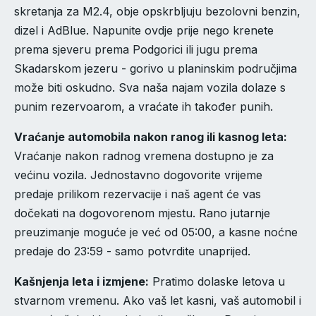
skretanja za M2.4, obje opskrbljuju bezolovni benzin,
dizel i AdBlue. Napunite ovdje prije nego krenete
prema sjeveru prema Podgorici ili jugu prema
Skadarskom jezeru - gorivo u planinskim područjima
može biti oskudno. Sva naša najam vozila dolaze s
punim rezervoarom, a vraćate ih također punih.
Vraćanje automobila nakon ranog ili kasnog leta:
Vraćanje nakon radnog vremena dostupno je za
većinu vozila. Jednostavno dogovorite vrijeme
predaje prilikom rezervacije i naš agent će vas
dočekati na dogovorenom mjestu. Rano jutarnje
preuzimanje moguće je već od 05:00, a kasne noćne
predaje do 23:59 - samo potvrdite unaprijed.
Kašnjenja leta i izmjene:
Pratimo dolaske letova u
stvarnom vremenu. Ako vaš let kasni, vaš automobil i