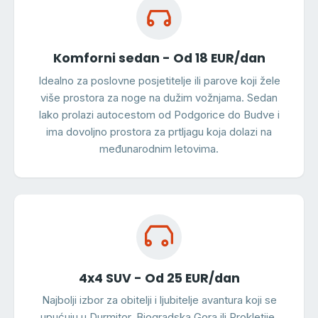
Komforni sedan - Od 18 EUR/dan
Idealno za poslovne posjetitelje ili parove koji žele
više prostora za noge na dužim vožnjama. Sedan
lako prolazi autocestom od Podgorice do Budve i
ima dovoljno prostora za prtljagu koja dolazi na
međunarodnim letovima.
4x4 SUV - Od 25 EUR/dan
Najbolji izbor za obitelji i ljubitelje avantura koji se
upućuju u Durmitor, Biogradska Gora ili Prokletije.