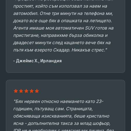
простият, който съм използвал за наем на
автомобил. Отне три минути на телефона ми,
докато все още бях в опашката на летището.
Агента имаше моя автоматичен SUV готов на
пристигане, направихме бърза обиколка и
двадесет минути след кацането вече бях на
пътя към езерото Скадар. Никакъв стрес."
- Джеймс Х., Ирландия
"Бях нервен относно наемането като 23-
годишен, пътуващ сам. Страницата,
обясняваща изискванията, беше кристално
ясна - допълнителна такса за млад шофьор,
IDP не е необходим с немския ми лиценз, без