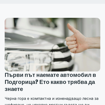
Първи път наемате автомобил в
Подгорица? Ето какво трябва да
знаете
Черна гора е компактна и изненадващо лесна за
шофиране, но няколко местни съвета ще ви