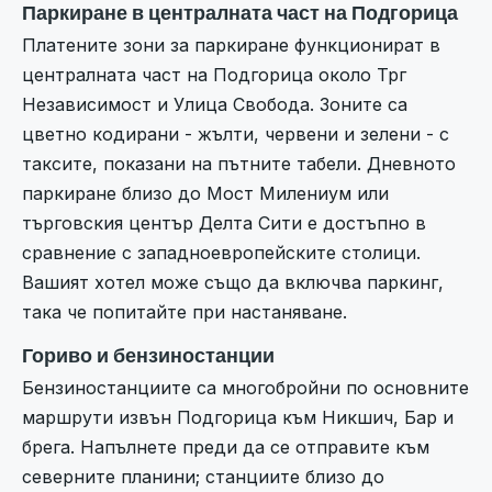
Паркиране в централната част на Подгорица
Платените зони за паркиране функционират в
централната част на Подгорица около Трг
Независимост и Улица Свобода. Зоните са
цветно кодирани - жълти, червени и зелени - с
таксите, показани на пътните табели. Дневното
паркиране близо до Мост Милениум или
търговския център Делта Сити е достъпно в
сравнение с западноевропейските столици.
Вашият хотел може също да включва паркинг,
така че попитайте при настаняване.
Гориво и бензиностанции
Бензиностанциите са многобройни по основните
маршрути извън Подгорица към Никшич, Бар и
брега. Напълнете преди да се отправите към
северните планини; станциите близо до