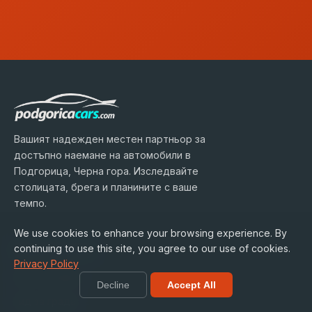
Вашият надежден местен партньор за
достъпно наемане на автомобили в
Подгорица, Черна гора. Изследвайте
столицата, брега и планините с ваше
темпо.
We use cookies to enhance your browsing experience. By
Бързи връзки
continuing to use this site, you agree to our use of cookies.
Privacy Policy
Хъб за наеми
Decline
Accept All
Гид за града