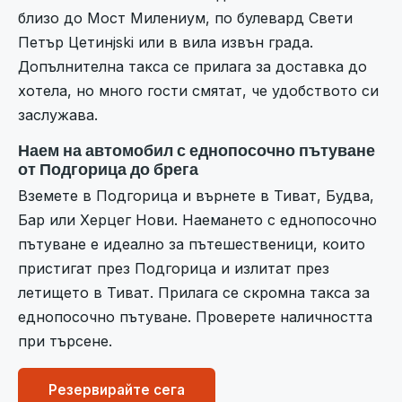
близо до Мост Милениум, по булевард Свети
Петър Цетинjski или в вила извън града.
Допълнителна такса се прилага за доставка до
хотела, но много гости смятат, че удобството си
заслужава.
Наем на автомобил с еднопосочно пътуване
от Подгорица до брега
Вземете в Подгорица и върнете в Тиват, Будва,
Бар или Херцег Нови. Наемането с еднопосочно
пътуване е идеално за пътешественици, които
пристигат през Подгорица и излитат през
летището в Тиват. Прилага се скромна такса за
еднопосочно пътуване. Проверете наличността
при търсене.
Резервирайте сега