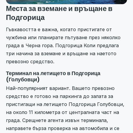
Места за вземане и връщане в
Подгорица
Гъвкавостта е важна, когато пристигате от
чужбина или планирате пътуване през няколко
града в Черна гора. Подгорица Коли предлага
три начина за вземане и връщане на наетото
превозно средство.
Терминал на летището в Подгорица
(Голубовци)
Най-популярният вариант. Вашето превозно
средство е готово на паркинга до залата за
пристигащи на летището Подгорица Голубовци,
на около 11 километра от централната част на
града. Срещнете агента извън терминала,
направете бърза проверка на автомобила и се