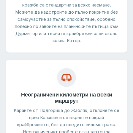
кражба са стандартни за всяко наемане.
Можете да надстроите до пълно покритие без
самоучастие за пълно спокойствие, особено
полезно по завоите на планинските пътища към
Дурмитор или тесните крайбрежни алеи около
залива Котор.
Неограничени километри на всеки
маршрут
Карайте от Подгорица до Жабляк, отклонете се
през Колашин и се върнете покрай
крайбрежието, без да следите километража.
Неограниченият пробег е стандартен за