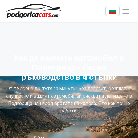
Как да наемете автомобил в
Подгорица - Лесно
ръководство в 4 стъпки
От търсене до пътя за минути. Без депозит, безплатно
анулиране и вашият автомобил ви очаква на летището в
Подгорица или пред вратата на хотела. Ето как точно
работи.