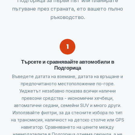
Подгорица за първи път или планирате
пътуване през страната, ето вашето пълно
ръководство.
1
Търсете и сравнявайте автомобили в
Подгорица
Въведете датата на вземане, датата на връщане и
предпочитаното местоположение по-горе.
Уиджетът незабавно показва всички налични
превозни средства - икономични хечбеци,
автоматични седани, семейни SUV и много други.
Използвайте филтри, за да стесните избора по тип
на трансмисия, наличност на детско столче или GPS
навигатор. Сравняването на цените между
наемодателите в Подгорица отнема секунди, а не