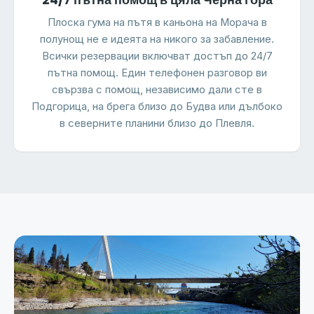
24/7 пътна помощ в цяла Черна гора
Плоска гума на пътя в каньона на Морача в
полунощ не е идеята на никого за забавление.
Всички резервации включват достъп до 24/7
пътна помощ. Един телефонен разговор ви
свързва с помощ, независимо дали сте в
Подгорица, на брега близо до Будва или дълбоко
в северните планини близо до Плевля.