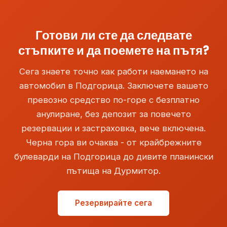
неочаквани повреди при връщането.
часове, изберете доставчик с 24-часова услуга
info@podgoricacars.com
. Ако полетът ви е
на летището по време на стъпката за
закъснял и пропуснете вземането, незабавно се
резервация - тази опция е ясно обозначена в
Готови ли сте да следвате
свържете с гишето - повечето агенти ще се
резултатите от търсенето. Вземането извън
стъпките и да поемете на пътя?
съгласят да пренасрочат без наказание.
работно време може да носи малка такса за
работа след часовете, но гарантира, че вашето
Сега знаете точно как работи наемането на
превозно средство ви очаква, независимо кога
автомобил в Подгорица. Заключете вашето
кацнете.
превозно средство по-горе с безплатно
анулиране, без депозит за повечето
резервации и застраховка, вече включена.
Черна гора ви очаква - от крайбрежните
булеварди на Подгорица до дивите планински
пътища на Дурмитор.
Резервирайте сега