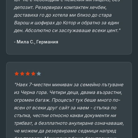
депозит. Резервирах компактен хечбек,
доставиха го до хотела ми близо до стара
Варош и шофирах до Котор и обратно за един
ден. Абсолютно си заслужаваше всеки цент."
- Мила С., Германия
"Наех 7-местен миниван за семейно пътуване
из Черна гора. Четири деца, двама възрастни,
огромен багаж. Процесът тук беше много по-
ясен от всеки друг сайт за наем - стъпка по
стъпка, честни относно какви документи ни
трябват, а безплатното анулиране означаваше,
че можем да резервираме седмици напред