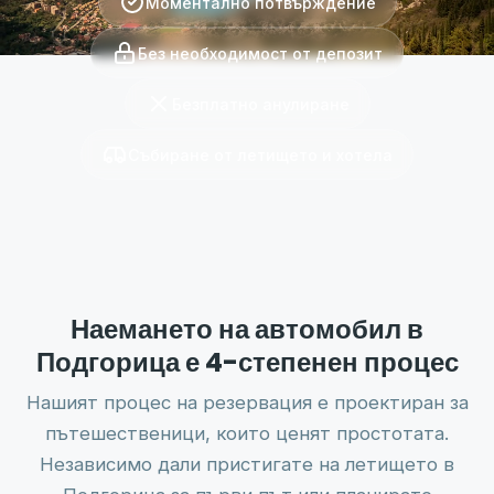
Моментално потвърждение
Без необходимост от депозит
Безплатно анулиране
Събиране от летището и хотела
Наемането на автомобил в
Подгорица е 4-степенен процес
Нашият процес на резервация е проектиран за
пътешественици, които ценят простотата.
Независимо дали пристигате на летището в