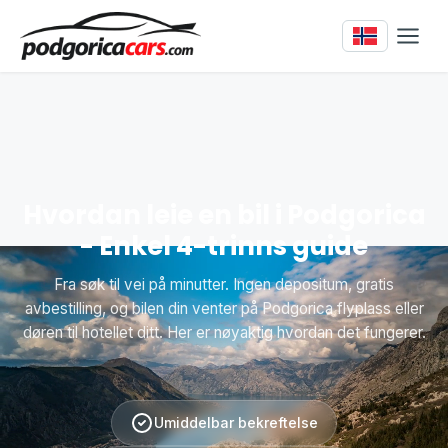
Hvordan leie en bil i Podgorica
- Enkel 4-trinns guide
Fra søk til vei på minutter. Ingen depositum, gratis
avbestilling, og bilen din venter på Podgorica flyplass eller
døren til hotellet ditt. Her er nøyaktig hvordan det fungerer.
Umiddelbar bekreftelse