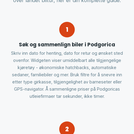
over landet biltur, her er din komplette guide.
1
Søk og sammenlign biler i Podgorica
Skriv inn dato for henting, dato for retur og ønsket sted
ovenfor. Widgeten viser umiddelbart alle tilgjengelige
kjøretøy - økonomiske hatchbacks, automatiske
sedaner, familiebiler og mer. Bruk filtre for å snevre inn
etter type girkasse, tilgjengelighet av barneseter eller
GPS-navigator. Å sammenligne priser på Podgoricas
utleiefirmaer tar sekunder, ikke timer.
2