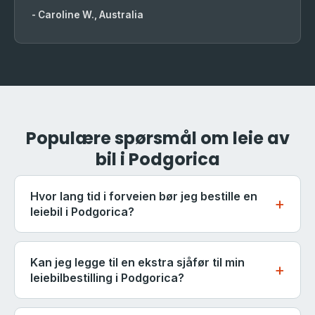
- Caroline W., Australia
Populære spørsmål om leie av
bil i Podgorica
Hvor lang tid i forveien bør jeg bestille en
leiebil i Podgorica?
For reiser om sommeren (juni til august) anbefaler vi
å bestille minst 2-3 uker i forveien - spesielt for
Kan jeg legge til en ekstra sjåfør til min
automatiske biler, 7-seters minivans og biler med
leiebilbestilling i Podgorica?
barneseter. Disse kategoriene blir raskt utsolgt i
Ja. Ekstra sjåfører kan legges til ved bestilling eller
høysesongen. For vår-, høst- og vinterreiser er noen