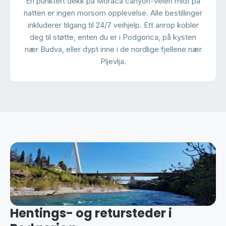
En punktert dekk på Moraca canyon-veien midt på
natten er ingen morsom opplevelse. Alle bestillinger
inkluderer tilgang til 24/7 veihjelp. Ett anrop kobler
deg til støtte, enten du er i Podgorica, på kysten
nær Budva, eller dypt inne i de nordlige fjellene nær
Pljevlja.
Hentings- og retursteder i