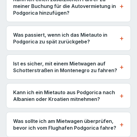
insbesondere für Automatikfahrzeuge, 7-Sitzer-
meiner Buchung für die Autovermietung in
Podgorica hinzufügen?
Minivans und Fahrzeuge mit Kindersitzen. Diese
Kategorien sind in der Hochsaison schnell
Ja. Zusätzliche Fahrer können zum Zeitpunkt der
ausverkauft. Für Reisen im Frühling, Herbst und
Buchung oder am Abholschalter hinzugefügt
Was passiert, wenn ich das Mietauto in
Winter ist in der Regel eine Vorankündigung von ein
werden. Jeder zusätzliche Fahrer muss seinen
Podgorica zu spät zurückgebe?
paar Tagen ausreichend. Last-Minute-Buchungen
eigenen gültigen Führerschein vorlegen und die
am selben Tag sind ebenfalls möglich, wenn der
Die meisten Anbieter erlauben eine Karenzzeit von
gleichen Mindestalteranforderungen wie der
Bestand es zulässt, aber die Fahrzeugwahl wird
29-59 Minuten, bevor eine zusätzliche Tagesgebühr
Ist es sicher, mit einem Mietwagen auf
Hauptfahrer erfüllen. In der Regel fällt eine kleine
eingeschränkt sein.
erhoben wird. Wenn Sie wissen, dass Sie erheblich
Schotterstraßen in Montenegro zu fahren?
tägliche Gebühr pro zusätzlichem Fahrer an. Einen
zu spät kommen werden, rufen Sie so schnell wie
zweiten Fahrer hinzuzufügen, ist besonders
Viele der spektakulärsten Aussichtspunkte
möglich die Mietstation an - sie können oft die
praktisch für lange Roadtrips, bei denen Sie das
Montenegros - insbesondere rund um Durmitor,
Kann ich ein Mietauto aus Podgorica nach
Buchung aus der Ferne zum Tagespreis verlängern,
Fahren durch die Moraca-Schlucht oder nächtliche
Prokletije und die Tara-Schlucht - sind über
Albanien oder Kroatien mitnehmen?
anstatt eine Strafe zu erheben. Rückgaben am
Autobahnfahrten teilen möchten.
unbefestigte Schotterstraßen erreichbar. Standard-
Flughafen Podgorica sind in der Regel flexibel, aber
Grenzübertritte sind von den meisten Anbietern
Kleinwagen und Limousinen sind auf unbefestigten
Rückgaben im Stadtzentrum und bei
erlaubt, müssen jedoch zum Zeitpunkt der Buchung
Was sollte ich am Mietwagen überprüfen,
Straßen nicht versichert. Wenn Sie planen, abseits
Hotelabholungen können strengere Übergabezeiten
deklariert und genehmigt werden - nicht danach.
bevor ich vom Flughafen Podgorica fahre?
der Asphaltstraßen zu erkunden, buchen Sie ein 4x4
haben, also bestätigen Sie die genaue Rückgabezeit
Jedes Land benötigt ein spezifisches
oder Crossover-SUV mit Offroad-Versicherung.