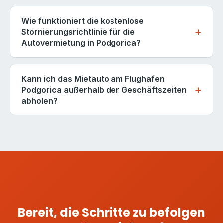
bei der Abholung.
Bevor Sie den Mietvertrag unterschreiben, gehen Sie
Grenzschreiben oder eine Green Card-Erweiterung.
Klären Sie immer die Geländebeschränkungen mit
bei gutem Licht mit dem Agenten um das gesamte
Wie funktioniert die kostenlose
Kroatien und Bosnien sind in der Regel erlaubt.
dem Agenten bei der Abholung und notieren Sie
Fahrzeug. Überprüfen Sie vorhandene Kratzer,
Stornierungsrichtlinie für die
Albanien, Kosovo und Nordmazedonien können je
diese in Ihrem Mietvertrag, um unerwartete
Autovermietung in Podgorica?
Dellen, Chips in der Windschutzscheibe und den
nach Anbieter zusätzliche Gebühren oder
Zusatzgebühren zu vermeiden.
Zustand der Reifen. Fotografieren Sie jedes Panel
Einschränkungen mit sich bringen. Bestätigen Sie
Kostenlose Stornierung bedeutet, dass Sie Ihre
und das Innere aus mehreren Winkeln, einschließlich
immer vor der Buchung, ob ein Grenzübertritt Teil
Reservierung stornieren und eine vollständige
Kann ich das Mietauto am Flughafen
des Kofferraumbodens und des Dachs. Stellen Sie
Ihrer Reiseroute ist, da unbefugte
Rückerstattung ohne Gebühren erhalten können,
Podgorica außerhalb der Geschäftszeiten
sicher, dass alle vorhandenen Schäden im
grenzüberschreitende Nutzung Ihre Versicherung
abholen?
vorausgesetzt, Sie stornieren mindestens 48
Fahrzeugzustandsformular vermerkt sind.
ungültig macht.
Stunden vor Ihrer geplanten Abholzeit. Stornierungen
Überprüfen Sie, ob der Kraftstoffstand mit dem im
Ja. Der Flughafen Podgorica hat den ganzen Tag
innerhalb von 48 Stunden können eine Gebühr in
Vertrag angegebenen übereinstimmt. Ein paar
und bis in den Abend hinein Flüge, und die meisten
Höhe von ein oder zwei Tagen Mietkosten
Minuten Sorgfalt bei der Abholung verhindern
Mietstationen passen ihre Öffnungszeiten an die
verursachen, abhängig vom Anbieter. Um zu
Streitigkeiten über Phantomschäden bei der
Flugankünfte an. Wenn Ihr Flug sehr spät in der
stornieren, verwenden Sie den Link in Ihrer
Rückgabe.
Nacht oder in den frühen Morgenstunden landet,
Bestätigungs-E-Mail oder kontaktieren Sie unser
wählen Sie einen Anbieter mit 24-Stunden-Service
Support-Team unter
info@podgoricacars.com
.
am Flughafen während des Buchungsschrittes -
Wenn Ihr Flug verspätet ist und Sie die Abholung
diese Option ist in den Suchergebnissen deutlich
Bereit, die Schritte zu befolgen
verpassen, kontaktieren Sie sofort die Mietstation -
gekennzeichnet. Die Abholung außerhalb der