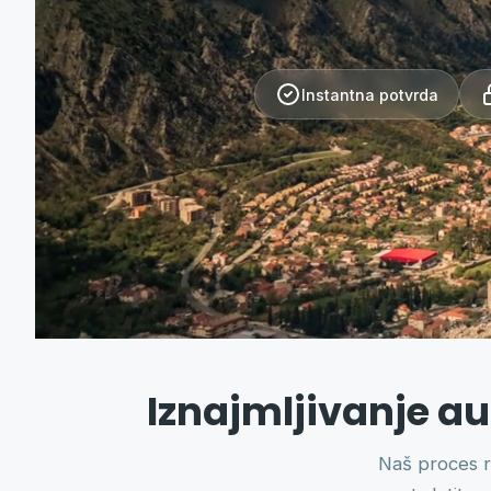
Instantna potvrda
Iznajmljivanje au
Naš proces re