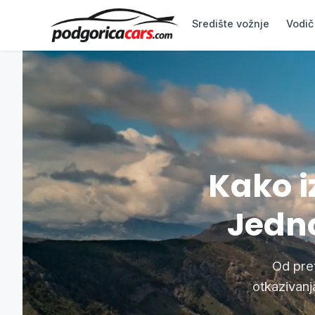
Središte vožnje
Vodič
Kako i
Jedno
Od pre
otkazivanj