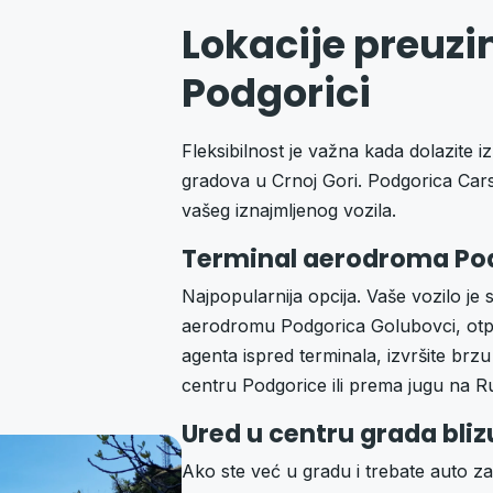
Lokacije preuzi
Podgorici
Fleksibilnost je važna kada dolazite iz
gradova u Crnoj Gori. Podgorica Cars
vašeg iznajmljenog vozila.
Terminal aerodroma Pod
Najpopularnija opcija. Vaše vozilo je
aerodromu Podgorica Golubovci, otpri
agenta ispred terminala, izvršite br
centru Podgorice ili prema jugu na R
Ured u centru grada bliz
Ako ste već u gradu i trebate auto za 