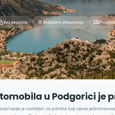
Bez depozita
Besplatno otkazivanje
Preuzima
tomobila u Podgorici je 
zervacije je osmišljen za putnike koji cijene jednostavnost