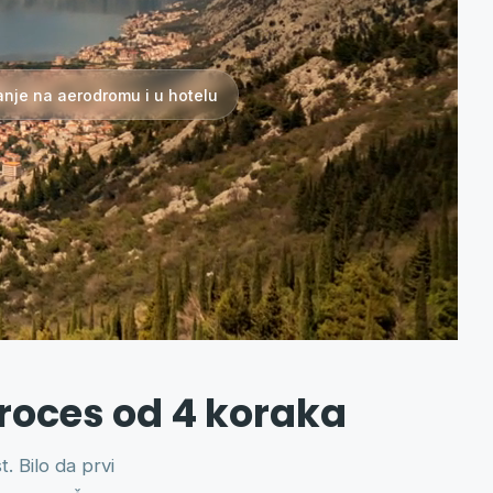
nje na aerodromu i u hotelu
proces od 4 koraka
. Bilo da prvi