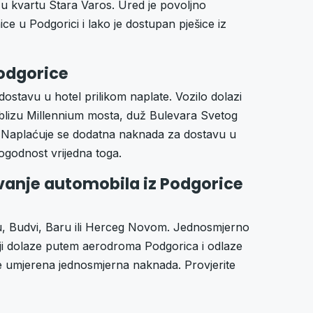
 u kvartu Stara Varos. Ured je povoljno
ce u Podgorici i lako je dostupan pješice iz
odgorice
dostavu u hotel prilikom naplate. Vozilo dolazi
e blizu Millennium mosta, duž Bulevara Svetog
ada. Naplaćuje se dodatna naknada za dostavu u
pogodnost vrijedna toga.
vanje automobila iz Podgorice
vtu, Budvi, Baru ili Herceg Novom. Jednosmjerno
koji dolaze putem aerodroma Podgorica i odlaze
 umjerena jednosmjerna naknada. Provjerite