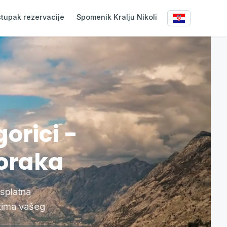
tupak rezervacije
Spomenik Kralju Nikoli
orici -
koraka
splatna
atima vašeg