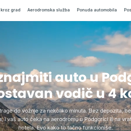
 kroz grad
Aerodromska služba
Ponuda automobila
Pos
znajmiti auto u Podg
stavan vodič u 4 
trage do vožnje za nekoliko minuta. Bez depozita, be
a, i vaš auto čeka na aerodromu u Podgorici ili na vr
hotela. Evo kako to tačno funkcioniše.