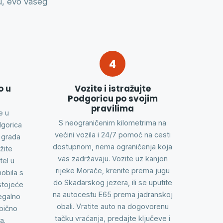
ju, evo vašeg
4
o u
Vozite i istražujte
Podgoricu po svojim
pravilima
e u
S neograničenim kilometrima na
dgorica
većini vozila i 24/7 pomoć na cesti
 grada
dostupnom, nema ograničenja koja
ažite
vas zadržavaju. Vozite uz kanjon
tel u
rijeke Morače, krenite prema jugu
obila s
do Skadarskog jezera, ili se uputite
stojeće
na autocestu E65 prema jadranskoj
legalno
obali. Vratite auto na dogovorenu
obično
tačku vraćanja, predajte ključeve i
a.