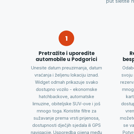
put sletite 
1
Pretražite i uporedite
R
automobile u Podgorici
bes
Unesite datum preuzimanja, datum
Odabe
vraćanja i željenu lokaciju iznad.
svoju 
Widget odmah prikazuje svako
rezerv
dostupno vozilo - ekonomske
mnoge
hatchbackove, automatske
kart
limuzine, obiteljske SUV-ove i još
dostup
mnogo toga. Koristite filtre za
vre
sužavanje prema vrsti prijenosa,
možete
dostupnosti dječjih sjedala ili GPS
se va
navigacije. Usporedba cijena među
Potvr