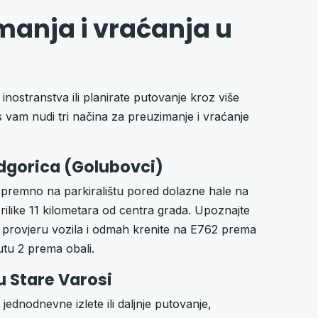
manja i vraćanja u
 inostranstva ili planirate putovanje kroz više
 vam nudi tri načina za preuzimanje i vraćanje
gorica (Golubovci)
 spremno na parkiralištu pored dolazne hale na
like 11 kilometara od centra grada. Upoznajte
zu provjeru vozila i odmah krenite na E762 prema
utu 2 prema obali.
u Stare Varosi
jednodnevne izlete ili daljnje putovanje,