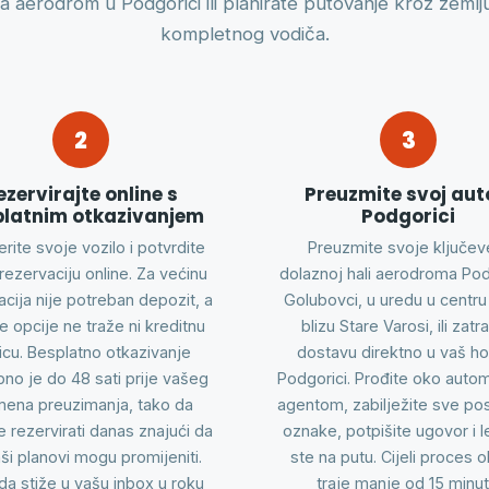
na aerodrom u Podgorici ili planirate putovanje kroz zeml
kompletnog vodiča.
2
3
ezervirajte online s
Preuzmite svoj aut
platnim otkazivanjem
Podgorici
rite svoje vozilo i potvrdite
Preuzmite svoje ključev
rezervaciju online. Za većinu
dolaznoj hali aerodroma Po
acija nije potreban depozit, a
Golubovci, u uredu u centru
 opcije ne traže ni kreditnu
blizu Stare Varosi, ili zatr
icu. Besplatno otkazivanje
dostavu direktno u vaš ho
no je do 48 sati prije vašeg
Podgorici. Prođite oko autom
mena preuzimanja, tako da
agentom, zabilježite sve po
 rezervirati danas znajući da
oznake, potpišite ugovor i 
ši planovi mogu promijeniti.
ste na putu. Cijeli proces 
da stiže u vašu inbox u roku
traje manje od 15 minut