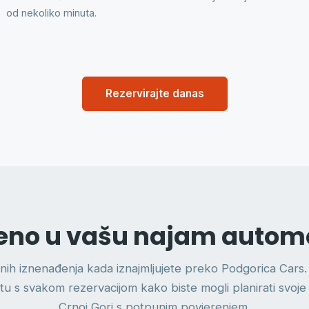
od nekoliko minuta.
Rezervirajte danas
učeno u vašu najam automo
nih iznenađenja kada iznajmljujete preko Podgorica Cars.
tu s svakom rezervacijom kako biste mogli planirati svoj
Crnoj Gori s potpunim povjerenjem.