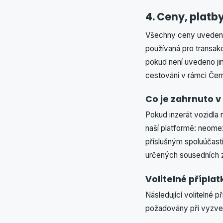
4. Ceny, platby
Všechny ceny uvedené
používaná pro transak
pokud není uvedeno jin
cestování v rámci Čer
Co je zahrnuto 
Pokud inzerát vozidla 
naší platformě: neomez
příslušným spoluúčastí
určených sousedních 
Volitelné přípla
Následující volitelné
požadovány při vyzvedn