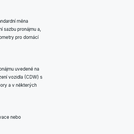
andardní měna
ní sazbu pronájmu a,
ilometry pro domácí
pronájmu uvedené na
ození vozidla (CDW) s
Hory a v některých
rvace nebo