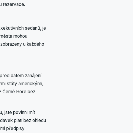
u rezervace.
xekutivních sedanů, je
ru města mohou
ou zobrazeny u každého
k před datem zahájení
ými státy americkými,
v Černé Hoře bez
 jste povinni mít
davek platí bez ohledu
ími předpisy.