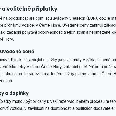
 a volitelné příplatky
 na podgoricacars.com jsou uváděny v eurech (EUR), což je st
ce pronájmu vozidel v Černé Hoře. Uvedené ceny zahrnují základ
ak, základní pojištění odpovědnosti třetích stran a neomezené k
né Hory.
v uvedené ceně
neuvádí jinak, následující položky jsou zahrnuty v základní ceně 
ené kilometry v rámci Černé Hory, základní pojištění proti pošk
, ochrana proti krádeži a asistenční služby platné v rámci Černé 
zemích.
tky a doplňky
 příplatky mohou být přidány k vaší rezervaci během procesu reze
utí vozidla, v závislosti na dostupnosti a politikách dodavatele: