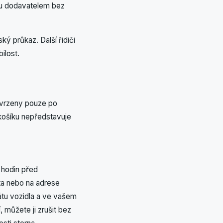
mu dodavatelem bez
ký průkaz. Další řidiči
ilost.
tvrzeny pouze po
 košíku nepředstavuje
 hodin před
ta nebo na adrese
rátu vozidla a ve vašem
 můžete ji zrušit bez