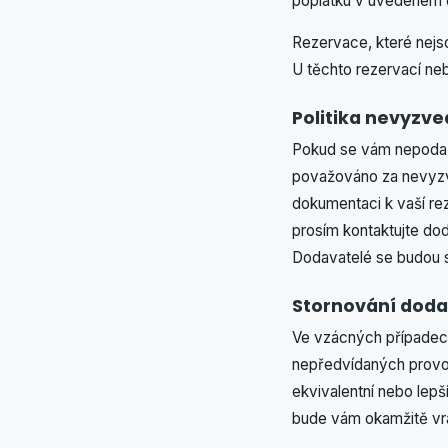
poplatku v uvedeném 
Rezervace, které nejs
U těchto rezervací ne
Politika nevyzve
Pokud se vám nepodař
považováno za nevyzv
dokumentaci k vaší reze
prosím kontaktujte do
Dodavatelé se budou sn
Stornování doda
Ve vzácných případec
nepředvídaných provoz
ekvivalentní nebo lepš
bude vám okamžitě vr