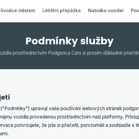
růvodce městem
Letištní přepážka
Nabídka vozidel
Pos
Podmínky služby
ozidla prostřednictvím Podgorica Cars si prosím důkladně přečtě
jetí
 ("Podmínky") upravují vaše používání webových stránek podgor
onájmu vozidla provedenou prostřednictvím naší platformy. Přístu
ace potvrzujete, že jste si přečetli, porozuměli a souhlasíte s t
ami.