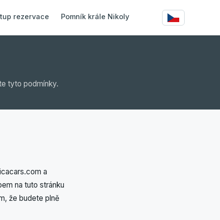
tup rezervace
Pomník krále Nikoly
te tyto podmínky.
icacars.com a
pem na tuto stránku
ím, že budete plně