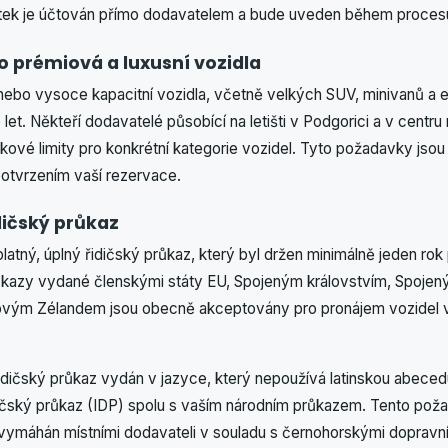
atek je účtován přímo dodavatelem a bude uveden během proces
o prémiová a luxusní vozidla
 nebo vysoce kapacitní vozidla, včetně velkých SUV, minivanů a e
5 let. Někteří dodavatelé působící na letišti v Podgorici a v cent
ěkové limity pro konkrétní kategorie vozidel. Tyto požadavky js
potvrzením vaší rezervace.
dičský průkaz
 platný, úplný řidičský průkaz, který byl držen minimálně jeden ro
ůkazy vydané členskými státy EU, Spojeným královstvím, Spojen
 Novým Zélandem jsou obecně akceptovány pro pronájem vozidel 
idičský průkaz vydán v jazyce, který nepoužívá latinskou abecedu,
dičský průkaz (IDP) spolu s vaším národním průkazem. Tento poža
e vymáhán místními dodavateli v souladu s černohorskými dopravn