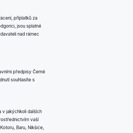
cení, příplatků za
dgorici, jsou splatné
davateli nad rámec
avními předpisy Černé
dnutí souhlasíte s
v jakýchkoli dalších
rostřednictvím vaší
otoru, Baru, Nikšiće,