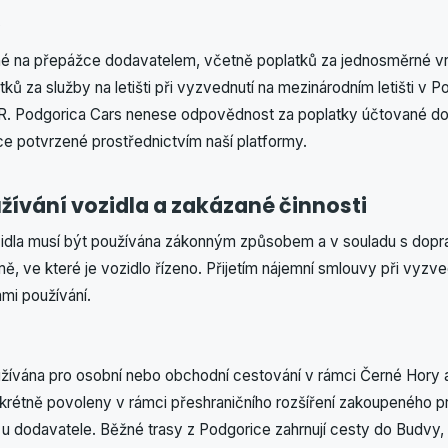
né na přepážce dodavatelem, včetně poplatků za jednosměrné vrá
ků za služby na letišti při vyzvednutí na mezinárodním letišti v Po
UR. Podgorica Cars nenese odpovědnost za poplatky účtované do
ce potvrzené prostřednictvím naší platformy.
užívání vozidla a zakázané činnosti
idla musí být používána zákonným způsobem a v souladu s dopr
mě, ve které je vozidlo řízeno. Přijetím nájemní smlouvy při vyzve
mi používání.
žívána pro osobní nebo obchodní cestování v rámci Černé Hory a 
nkrétně povoleny v rámci přeshraničního rozšíření zakoupeného p
u dodavatele. Běžné trasy z Podgorice zahrnují cesty do Budvy, K