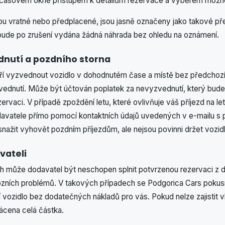
časovém okně přístupem k detailům rezervace a výběrem možnos
ou vratné nebo předplacené, jsou jasně označeny jako takové př
bude po zrušení vydána žádná náhrada bez ohledu na oznámení.
dnutí a pozdního storna
í vyzvednout vozidlo v dohodnutém čase a místě bez předchozíh
ednutí. Může být účtován poplatek za nevyzvednutí, který bud
rvaci. V případě zpoždění letu, které ovlivňuje váš příjezd na let
davatele přímo pomocí kontaktních údajů uvedených v e-mailu s 
ažit vyhovět pozdním příjezdům, ale nejsou povinni držet vozidl
vateli
h může dodavatel být neschopen splnit potvrzenou rezervaci z
ních problémů. V takových případech se Podgorica Cars pokusí 
í vozidlo bez dodatečných nákladů pro vás. Pokud nelze zajistit v
ácena celá částka.