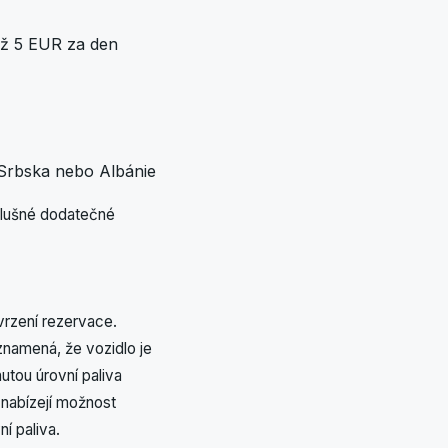
až 5 EUR za den
 Srbska nebo Albánie
íslušné dodatečné
vrzení rezervace.
 znamená, že vozidlo je
utou úrovní paliva
nabízejí možnost
í paliva.