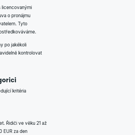
s licencovanými
ouva o pronájmu
vatelem. Tyto
prostředkováváme.
y po jakékoli
avidelně kontrolovat
orici
jící kritéria
t. Řidiči ve věku 21 až
10 EUR za den