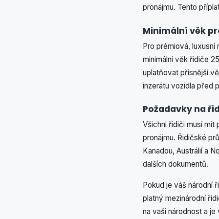
pronájmu. Tento přípl
Minimální věk pr
Pro prémiová, luxusní
minimální věk řidiče 2
uplatňovat přísnější v
inzerátu vozidla před 
Požadavky na ři
Všichni řidiči musí mít
pronájmu. Řidičské pr
Kanadou, Austrálií a
dalších dokumentů.
Pokud je váš národní ř
platný mezinárodní ři
na vaši národnost a j