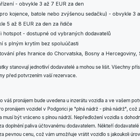
řízení - obvykle 3 až 7 EUR za den
pro kojence, batole nebo zvýšenou sedačku) - obvykle 3 
ykle 5 až 8 EUR za den za řidiče
Fi hotspot - dostupné od vybraných dodavatelů
ní s plným krytím bez spoluúčasti
tování přes hranice do Chorvatska, Bosny a Hercegoviny,
latky stanovují jednotliví dodavatelé a mohou se lišit. Všechny př
ny před potvrzením vaší rezervace.
 pro váš pronájem bude uvedena u inzerátu vozidla a ve vašem pot
pro pronájem vozidel v Podgorici je "plná nádrž - plná nádrž", což
a musí být vráceno s plnou nádrží. Nepředložení vozidla s dohodn
za doplnění paliva účtovanému dodavatelem. Někteří dodavatelé 
a pevnou cenu, což vám umožňuje vrátit vozidlo s jakoukoli úrovn