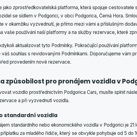
e jako zprostředkovatelská platforma, která spojuje cestovatele 
ozidel se sídlem v Podgorici, v obci Podgorica, Černá Hora. Sml
ráte v okamžiku vyzvednutí, je přímo mezi vámi a příslušným doda
na vaše používání naší platformy a na služby rezervace, které z
dykoli aktualizovat tyto Podmínky. Pokračující používání platform
je váš souhlas s revidovanými Podmínkami. Doporučujeme vám pr
 před provedením nové rezervace.
a způsobilost pro pronájem vozidla v Podg
vat vozidlo prostřednictvím Podgorica Cars, musíte splnit následu
zervace a při vyzvednutí vozidla.
o standardní vozidla
ájem standardního nebo ekonomického vozidla v Podgorici je 21 le
 příplatku za mladého řidiče, který se obvykle pohybuje od 5 do 