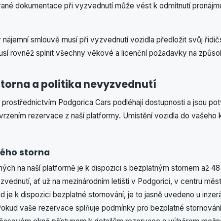
ané dokumentace při vyzvednutí může vést k odmítnutí pronáj
v nájemní smlouvě musí při vyzvednutí vozidla předložit svůj řidičs
usí rovněž splnit všechny věkové a licenční požadavky na způsob
storna a politika nevyzvednutí
rostřednictvím Podgorica Cars podléhají dostupnosti a jsou po
tvrzením rezervace z naší platformy. Umístění vozidla do vašeho
ného storna
ých na naší platformě je k dispozici s bezplatným stornem až 48
ednutí, ať už na mezinárodním letišti v Podgorici, v centru měs
d je k dispozici bezplatné stornování, je to jasně uvedeno u inze
Pokud vaše rezervace splňuje podmínky pro bezplatné stornování,