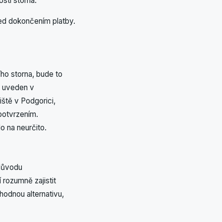
ti storna.
ed dokončením platby.
o storna, bude to
e uveden v
iště v Podgorici,
potvrzením.
o na neurčito.
 důvodu
rozumně zajistit
hodnou alternativu,