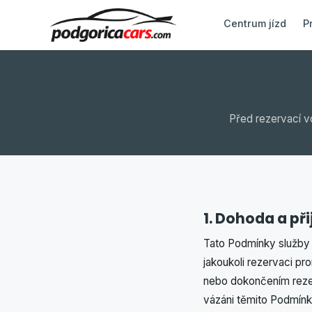
Centrum jízd
P
Před rezervací v
1. Dohoda a při
Tato Podmínky služby
jakoukoli rezervaci pr
nebo dokončením rezerv
vázáni těmito Podmínk