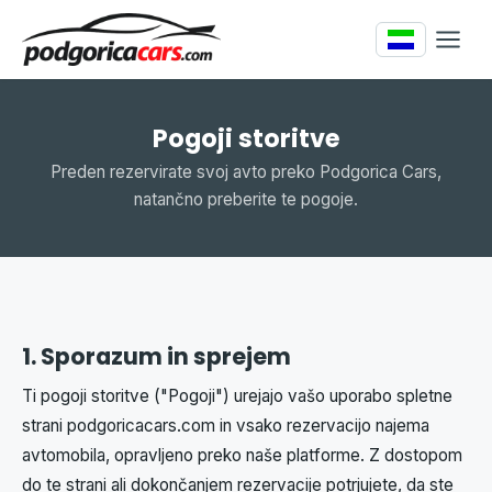
Pogoji storitve
Preden rezervirate svoj avto preko Podgorica Cars,
natančno preberite te pogoje.
1. Sporazum in sprejem
Ti pogoji storitve ("Pogoji") urejajo vašo uporabo spletne
strani podgoricacars.com in vsako rezervacijo najema
avtomobila, opravljeno preko naše platforme. Z dostopom
do te strani ali dokončanjem rezervacije potrjujete, da ste