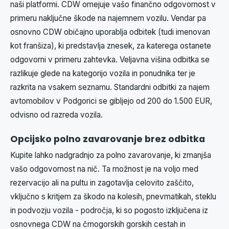
naši platformi. CDW omejuje vašo finančno odgovornost v
primeru naključne škode na najemnem vozilu. Vendar pa
osnovno CDW običajno uporablja odbitek (tudi imenovan
kot franšiza), ki predstavlja znesek, za katerega ostanete
odgovorni v primeru zahtevka. Veljavna višina odbitka se
razlikuje glede na kategorijo vozila in ponudnika ter je
razkrita na vsakem seznamu. Standardni odbitki za najem
avtomobilov v Podgorici se gibljejo od 200 do 1.500 EUR,
odvisno od razreda vozila.
Opcijsko polno zavarovanje brez odbitka
Kupite lahko nadgradnjo za polno zavarovanje, ki zmanjša
vašo odgovornost na nič. Ta možnost je na voljo med
rezervacijo ali na pultu in zagotavlja celovito zaščito,
vključno s kritjem za škodo na kolesih, pnevmatikah, steklu
in podvozju vozila - področja, ki so pogosto izključena iz
osnovnega CDW na črnogorskih gorskih cestah in