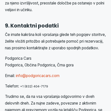
za njeno izvršljivost, preostale določbe pa ostanejo v polni
veljavi in učinku.
9. Kontaktni podatki
Če imate kakršna koli vprašanja glede teh pogojev storitve,
želite vložiti pritožbo ali potrebujete pomoč pri rezervaciji,
nas prosimo kontaktirajte z uporabo spodnjih podatkov.
Podgorica Cars
Podgorica, Občina Podgorica, Črna gora
Email:
info@podgoricacars.com
Telefon:
+1 (832) 404-7179
Trudimo se, da na vsa vprašanja odgovorimo v dveh
delovnih dneh. Za nujne zadeve, povezane z aktivnim
najemom ali prevzemom vozila na letališču Podgorica, se