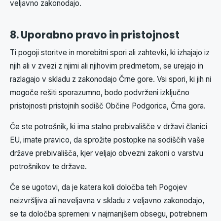
veljavno zakonodajo.
8. Uporabno pravo in pristojnost
Ti pogoji storitve in morebitni spori ali zahtevki, ki izhajajo iz
njih ali v zvezi z njimi ali njihovim predmetom, se urejajo in
razlagajo v skladu z zakonodajo Črne gore. Vsi spori, ki jih ni
mogoče rešiti sporazumno, bodo podvrženi izključno
pristojnosti pristojnih sodišč Občine Podgorica, Črna gora.
Če ste potrošnik, ki ima stalno prebivališče v državi članici
EU, imate pravico, da sprožite postopke na sodiščih vaše
države prebivališča, kjer veljajo obvezni zakoni o varstvu
potrošnikov te države.
Če se ugotovi, da je katera koli določba teh Pogojev
neizvršljiva ali neveljavna v skladu z veljavno zakonodajo,
se ta določba spremeni v najmanjšem obsegu, potrebnem