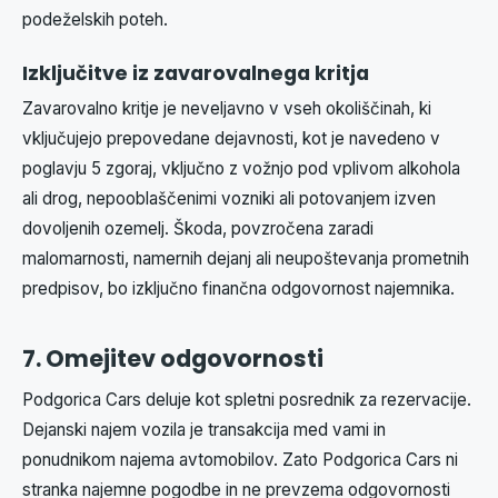
podeželskih poteh.
Izključitve iz zavarovalnega kritja
Zavarovalno kritje je neveljavno v vseh okoliščinah, ki
vključujejo prepovedane dejavnosti, kot je navedeno v
poglavju 5 zgoraj, vključno z vožnjo pod vplivom alkohola
ali drog, nepooblaščenimi vozniki ali potovanjem izven
dovoljenih ozemelj. Škoda, povzročena zaradi
malomarnosti, namernih dejanj ali neupoštevanja prometnih
predpisov, bo izključno finančna odgovornost najemnika.
7. Omejitev odgovornosti
Podgorica Cars deluje kot spletni posrednik za rezervacije.
Dejanski najem vozila je transakcija med vami in
ponudnikom najema avtomobilov. Zato Podgorica Cars ni
stranka najemne pogodbe in ne prevzema odgovornosti