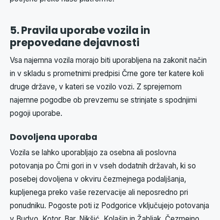
5. Pravila uporabe vozila in
prepovedane dejavnosti
Vsa najemna vozila morajo biti uporabljena na zakonit način
in v skladu s prometnimi predpisi Črne gore ter katere koli
druge države, v kateri se vozilo vozi. Z sprejemom
najemne pogodbe ob prevzemu se strinjate s spodnjimi
pogoji uporabe.
Dovoljena uporaba
Vozila se lahko uporabljajo za osebna ali poslovna
potovanja po Črni gori in v vseh dodatnih državah, ki so
posebej dovoljena v okviru čezmejnega podaljšanja,
kupljenega preko vaše rezervacije ali neposredno pri
ponudniku. Pogoste poti iz Podgorice vključujejo potovanja
v Budvo, Kotor, Bar, Nikšić, Kolašin in Žabljak. Čezmejno