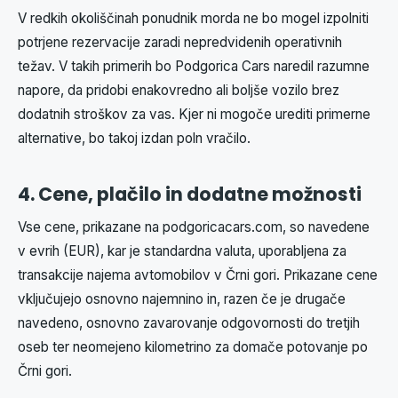
V redkih okoliščinah ponudnik morda ne bo mogel izpolniti
potrjene rezervacije zaradi nepredvidenih operativnih
težav. V takih primerih bo Podgorica Cars naredil razumne
napore, da pridobi enakovredno ali boljše vozilo brez
dodatnih stroškov za vas. Kjer ni mogoče urediti primerne
alternative, bo takoj izdan poln vračilo.
4. Cene, plačilo in dodatne možnosti
Vse cene, prikazane na podgoricacars.com, so navedene
v evrih (EUR), kar je standardna valuta, uporabljena za
transakcije najema avtomobilov v Črni gori. Prikazane cene
vključujejo osnovno najemnino in, razen če je drugače
navedeno, osnovno zavarovanje odgovornosti do tretjih
oseb ter neomejeno kilometrino za domače potovanje po
Črni gori.