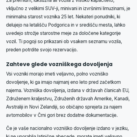
Za premium, luksuzna ali vozila z visoko kapaciteto,
vključno z velikimi SUV-ji, minivani in izvršnimi limuzinami, je
minimalna starost voznika 25 let. Nekateri ponudniki, ki
delujejo na letališču Podgorica in v središču mesta, lahko
uvedejo strožje starostne meje za določene kategorije
vozil. Ti pogoji so prikazani ob vsakem seznamu vozila,
preden potrdite svojo rezervacijo.
Zahteve glede vozniškega dovoljenja
Vsi vozniki morajo imeti veljavno, polno vozniško
dovoljenje, ki ga imajo najmanj eno leto pred začetkom
najema. Vozniška dovoljenja, izdana v državah članicah EU,
Združenem kraljestvu, Združenih državah Amerike, Kanadi,
Avstraliji in Novi Zelandiji, so običajno sprejeta za najem
avtomobilov v Črni gori brez dodatne dokumentacije.
Če je vaše nacionalno vozniško dovoljenje izdano v jeziku,
ki ne uporablja latinične abecede, morate imeti veljavno