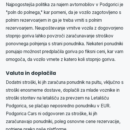
Najpogostejša politika za najem avtomobilov v Podgorici je
"poln do polnega," kar pomeni, da je vozilo zagotovljeno s
polnim rezervoarjem in ga je treba vrniti s polnim
rezervoarjem. Neupoštevanje vrnitve vozila z dogovorjeno
stopnjo goriva lahko povzroči zaračunavanje stroškov
ponovnega polnjenja s strani ponudnika. Nekateri ponudniki
ponujajo možnost predplačila goriva po fiksni ceni, kar vam
omogoča, da vozilo vrnete z katero koli stopnjo goriva.
Valuta in doplačila
Dodatni stroški, ki jih zaračuna ponudnik na pultu, vključno s
stroški enosmerne dostave, doplačili za mlade voznike in
stroški storitev na letališču za prevzem na Letališču
Podgorica, se plačajo neposredno ponudniku v EUR.
Podgorica Cars ni odgovoren za stroške, ki jih
zaračunavajo ponudniki, poleg osnovne cene rezervacije,
potrjene preko naše platforme.