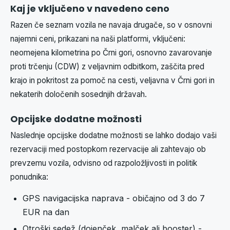
Kaj je vključeno v navedeno ceno
Razen če seznam vozila ne navaja drugače, so v osnovni
najemni ceni, prikazani na naši platformi, vključeni:
neomejena kilometrina po Črni gori, osnovno zavarovanje
proti trčenju (CDW) z veljavnim odbitkom, zaščita pred
krajo in pokritost za pomoč na cesti, veljavna v Črni gori in
nekaterih določenih sosednjih državah.
Opcijske dodatne možnosti
Naslednje opcijske dodatne možnosti se lahko dodajo vaši
rezervaciji med postopkom rezervacije ali zahtevajo ob
prevzemu vozila, odvisno od razpoložljivosti in politik
ponudnika:
GPS navigacijska naprava - običajno od 3 do 7
EUR na dan
Otroški sedež (dojenček, malček ali booster) -