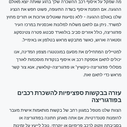
מה שמקל על איסוף רכב ההשכרה שלך ברגע שאתה יוצא מאולם
ההגעה. אם הזמנת איסוף בשדה התעופה, פשוט חפש את הנציג
שלנו באולם ההגעה - ללא נסיעות שאטלים ארוכות או תורים מחוץ
למשרד. ניתן גם לתאם משלוח למלונות ואכסניות במרכז העיר
פודגוריצה, כולל אזורים סביב בולווארד סבטוג פטרה צטינסקוג
וסטארה וארוש, כאשר מתבקש מראש בטלפון או באימייל.
למטיילים המתחילים את מסעם במונטנגרו מצפון המדינה, אנו
יכולים לתאם אספקת רכב או איסוף בנקודות מוסכמות לאורך
מסלולי פודגוריצה-ניקשיץ' או פודגוריצה-קולאשין. אנא צור קשר
מראש כדי לתאם זאת.
עזרה בבקשות ספציפיות להשכרת רכבים
בפודגוריצה
הצוות שלנו מטפל במגוון רחב של בקשות מותאמות אישית מעבר
להזמנות סטנדרטיות. אם אתה מארגן חתונה בפודגוריצה או
בסביבתה וזקוק לרכב פרימיום או יוקרתי, נוכל לייעץ על זמינות