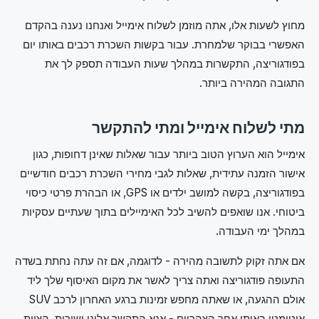
מחוץ לשעות אלו, אתה מוזמן לשלוח אימייל ואנחנו נענה בהקדם
האפשרי בבוקר שלמחרת. עבור בקשות השכרת רכבים באותו יום
בפודגוריצה, התקשרות במהלך שעות העבודה תספק לך את
התגובה המהירה ביותר.
מתי לשלוח אימייל ומתי להתקשר
אימייל הוא הערוץ הטוב ביותר עבור שאלות שאינן דחופות, כגון
אישור הזמנה עתידית, שאלות לגבי מחירי השכרת רכבים חודשיים
בפודגוריצה, בקשה למושב ילדים או GPS, או הבהרת פרטי כיסוי
ביטוחי. אנו שואפים להשיב לכל האימיילים בתוך שעתיים עסקיות
במהלך ימי העבודה.
אם אתה זקוק לתשובה מהירה - לדוגמה, אם זה עתה נחתת בשדה
התעופה פודגוריצה ואתה צריך לאשר את מקום האיסוף שלך ליד
אולם ההגעה, או שאתה מחפש זמינות ברגע האחרון לרכב SUV
אוטומטי באותו אחר הצהריים - אנא התקשר אלינו ישירות. הצוות