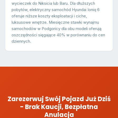
wycieczek do Niksicia lub Baru. Dla dłuższych
pobytów, elektryczny samochód Hyundai Ioniq 6
oferuje niższe koszty eksploatacji i ciche,
luksusowe wnętrze. Miesięczne stawki wynajmu
samochodów w Podgoricy dla obu modeli oferują
oszczędności sięgające 40% w porównaniu do cen
dziennych.
Zarezerwuj Swój Pojazd Już Dziś
- Brak Kaucji, Bezpłatna
Anulacja