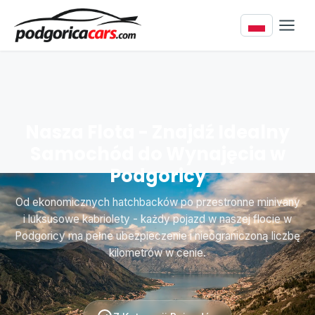
Nasza Flota - Znajdź Idealny
Samochód do Wynajęcia w
Podgoricy
Od ekonomicznych hatchbacków po przestronne minivany
i luksusowe kabriolety - każdy pojazd w naszej flocie w
Podgoricy ma pełne ubezpieczenie i nieograniczoną liczbę
kilometrów w cenie.