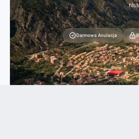
his
Darmowa Anulacja
B