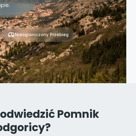
pie.
Nieograniczony Przebieg
 odwiedzić Pomnik
Podgoricy?