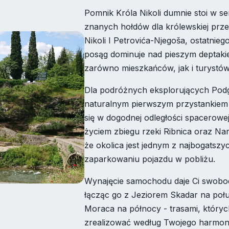
Pomnik Króla Nikoli dumnie stoi w ser
znanych hołdów dla królewskiej prze
Nikoli I Petrovića-Njegoša, ostatni
posąg dominuje nad pieszym deptakie
zarówno mieszkańców, jak i turystów
Dla podróżnych eksplorujących Pod
naturalnym pierwszym przystankiem na
się w dogodnej odległości spacerowej 
życiem zbiegu rzeki Ribnica oraz 
że okolica jest jednym z najbogatszy
zaparkowaniu pojazdu w pobliżu.
Wynajęcie samochodu daje Ci swobod
łącząc go z Jeziorem Skadar na poł
Moraca na północy - trasami, który
zrealizować według Twojego harmo