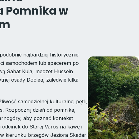
ca Pomnika w
ym
odobnie najbardziej historycznie
łości samochodem lub spacerem po
ą Sahat Kula, meczet Hussein
nej osady Doclea, zaledwie kilka
wość samodzielnej kulturalnej pętli,
s. Rozpocznij dzień od pomnika,
rnogóry, aby poznać kontekst
i odcinek do Starej Varos na kawę i
 w kierunku brzegów Jeziora Skadar