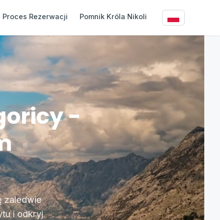
Proces Rezerwacji
Pomnik Króla Nikoli
oricy -
m
ę zaledwie
u i odkryj