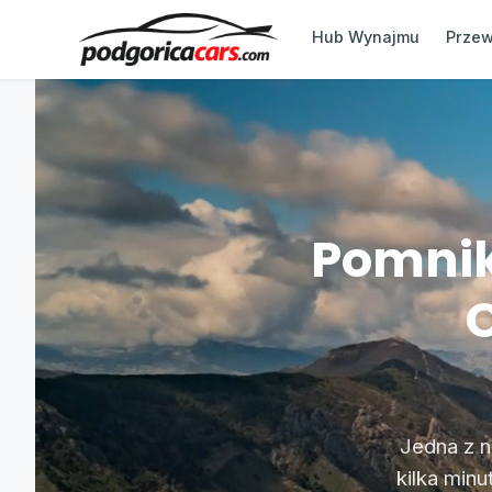
Hub Wynajmu
Przew
Pomnik
Jedna z n
kilka min