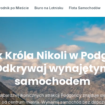
odnik po Mieście
Biuro na Lotnisku
Flota Samochodów
 Króla Nikoli w Podg
Odkrywaj wynajęty
samochodem
ajbardziej ikonicznych atrakcji Podgoricy znajduje si
ut od centrum miasta. Wynajmij samochód bez depozyt