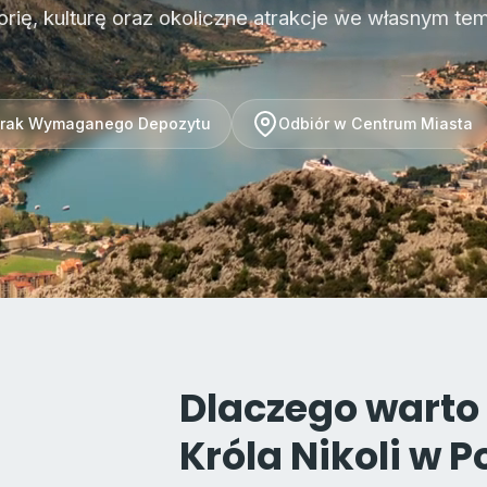
torię, kulturę oraz okoliczne atrakcje we własnym tem
rak Wymaganego Depozytu
Odbiór w Centrum Miasta
Dlaczego warto
Króla Nikoli w 