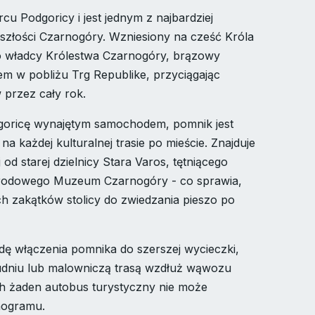
cu Podgoricy i jest jednym z najbardziej
szłości Czarnogóry. Wzniesiony na cześć Króla
ego władcy Królestwa Czarnogóry, brązowy
m w pobliżu Trg Republike, przyciągając
 przez cały rok.
goricę wynajętym samochodem, pomnik jest
 każdej kulturalnej trasie po mieście. Znajduje
od starej dzielnicy Stara Varos, tętniącego
Narodowego Muzeum Czarnogóry - co sprawia,
ch zakątków stolicy do zwiedzania pieszo po
ę włączenia pomnika do szerszej wycieczki,
udniu lub malowniczą trasą wzdłuż wąwozu
ch żaden autobus turystyczny nie może
nogramu.