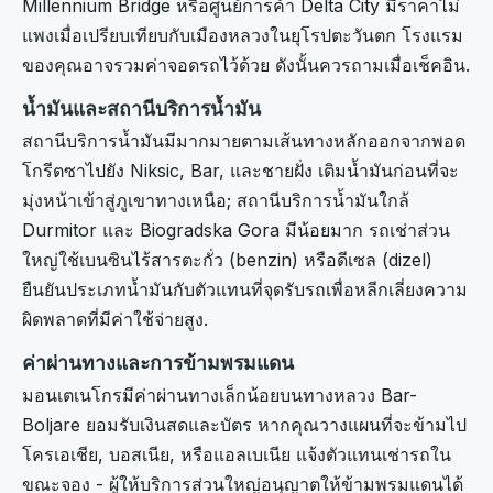
Millennium Bridge หรือศูนย์การค้า Delta City มีราคาไม่
แพงเมื่อเปรียบเทียบกับเมืองหลวงในยุโรปตะวันตก โรงแรม
ของคุณอาจรวมค่าจอดรถไว้ด้วย ดังนั้นควรถามเมื่อเช็คอิน.
น้ำมันและสถานีบริการน้ำมัน
สถานีบริการน้ำมันมีมากมายตามเส้นทางหลักออกจากพอด
โกรีตซาไปยัง Niksic, Bar, และชายฝั่ง เติมน้ำมันก่อนที่จะ
มุ่งหน้าเข้าสู่ภูเขาทางเหนือ; สถานีบริการน้ำมันใกล้
Durmitor และ Biogradska Gora มีน้อยมาก รถเช่าส่วน
ใหญ่ใช้เบนซินไร้สารตะกั่ว (benzin) หรือดีเซล (dizel)
ยืนยันประเภทน้ำมันกับตัวแทนที่จุดรับรถเพื่อหลีกเลี่ยงความ
ผิดพลาดที่มีค่าใช้จ่ายสูง.
ค่าผ่านทางและการข้ามพรมแดน
มอนเตเนโกรมีค่าผ่านทางเล็กน้อยบนทางหลวง Bar-
Boljare ยอมรับเงินสดและบัตร หากคุณวางแผนที่จะข้ามไป
โครเอเชีย, บอสเนีย, หรือแอลเบเนีย แจ้งตัวแทนเช่ารถใน
ขณะจอง - ผู้ให้บริการส่วนใหญ่อนุญาตให้ข้ามพรมแดนได้