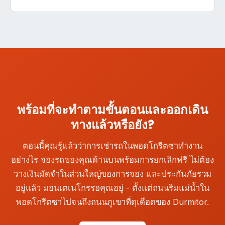
คุณเป็นโมฆะ.
กำหนด การยกเลิกภายใน 48 ชั่วโมงอาจมีค่าธรรมเนียม
รถจะช่วยป้องกันข้อพิพาทเกี่ยวกับความเสียหายที่ไม่เกิด
ได้ สนามบินพอดโกรีตซามีเที่ยวบินตลอดทั้งวันและในช่วง
เท่ากับการเช่า 1 หรือ 2 วัน ขึ้นอยู่กับผู้ให้บริการ สำหรับ
ขึ้นเมื่อคืนรถ.
เย็น และตัวแทนเคาน์เตอร์เช่าส่วนใหญ่จะปรับเวลา
การยกเลิก ให้ใช้ลิงก์ในอีเมลยืนยันของคุณหรือ ติดต่อทีม
ทำการให้ตรงกับเที่ยวบินที่มาถึง หากเที่ยวบินของคุณลง
สนับสนุนของเราที่
info@podgoricacars.com
หากเที่ยว
จอดในช่วงดึกหรือตอนเช้าตรู่ ให้เลือกผู้ให้บริการที่มี
บินของคุณล่าช้าและคุณพลาดการรับรถ โปรดติดต่อ
บริการสนามบินตลอด 24 ชั่วโมงในระหว่างขั้นตอนการ
เคาน์เตอร์ทันที - ตัวแทนส่วนใหญ่จะยินดีช่วยเหลือใน
จอง - ตัวเลือกนี้จะถูกระบุอย่างชัดเจนในผลการค้นหา
การปรับเปลี่ยนโดยไม่มีค่าปรับ.
การรับรถนอกเวลาทำการอาจมีค่าธรรมเนียมเล็กน้อย แต่
จะรับประกันว่ารถของคุณจะรออยู่ไม่ว่าคุณจะลงจอดเมื่อ
พร้อมที่จะทำตามขั้นตอนและออกเดิน
ใด.
ทางแล้วหรือยัง?
ตอนนี้คุณรู้แล้วว่าการเช่ารถในพอดโกรีตซาทำงาน
อย่างไร จองรถของคุณด้านบนพร้อมการยกเลิกฟรี ไม่ต้อง
วางเงินมัดจำในส่วนใหญ่ของการจอง และประกันภัยรวม
อยู่แล้ว มอนเตเนโกรรอคุณอยู่ - ตั้งแต่ถนนริมแม่น้ำใน
พอดโกรีตซาไปจนถึงถนนภูเขาที่ดุเดือดของ Durmitor.