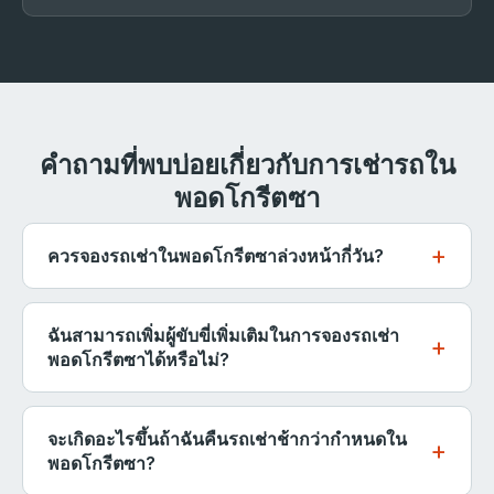
คำถามที่พบบ่อยเกี่ยวกับการเช่ารถใน
พอดโกรีตซา
ควรจองรถเช่าในพอดโกรีตซาล่วงหน้ากี่วัน?
สำหรับการเดินทางในช่วงฤดูร้อน (มิถุนายนถึงสิงหาคม)
เราขอแนะนำให้จองล่วงหน้าอย่างน้อย 2-3 สัปดาห์ - โดย
ฉันสามารถเพิ่มผู้ขับขี่เพิ่มเติมในการจองรถเช่า
เฉพาะสำหรับรถอัตโนมัติ, รถตู้ 7 ที่นั่ง, และรถที่มีที่นั่งเด็ก
พอดโกรีตซาได้หรือไม่?
หมวดหมู่เหล่านี้มักจะขายหมดอย่างรวดเร็วในช่วงฤดูท่อง
ได้ ผู้ขับขี่เพิ่มเติมสามารถเพิ่มได้ในขณะทำการจองหรือที่
เที่ยว สำหรับการเดินทางในฤดูใบไม้ผลิ, ฤดูใบไม้ร่วง, และ
เคาน์เตอร์รับรถ ผู้ขับขี่เพิ่มเติมแต่ละคนต้องแสดงใบ
จะเกิดอะไรขึ้นถ้าฉันคืนรถเช่าช้ากว่ากำหนดใน
ฤดูหนาว การแจ้งล่วงหน้าสองสามวันมักจะเพียงพอ การ
อนุญาตขับขี่ที่ถูกต้องของตนเองและต้องมีอายุขั้นต่ำ
พอดโกรีตซา?
จองในนาทีสุดท้ายในวันเดียวกันก็มีให้บริการเมื่อมีรถว่าง
เท่ากับผู้ขับขี่หลัก โดยทั่วไปจะมีค่าธรรมเนียมเล็กน้อยต่อ