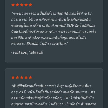
"กระบวนการจองเป็นสิ่งที่ง่ายที่สุดที่ฉันเคยใช้สำหรับ
การเช่ารถ ใช้เวลาเพียงสามนาทีบนโทรศัพท์ของฉัน
ขณะอยู่ในแถวที่สนามบิน ตัวแทนมี SUV อัตโนมัติของ
ฉันพร้อมที่ห้องรับรอง เราทำการตรวจสอบอย่างรวดเร็ว
และยี่สิบนาทีหลังจากลงจอดฉันก็อยู่บนถนนไปยัง
ทะเลสาบ Skadar ไม่มีความเครียด."
- เจมส์ เอช., ไอร์แลนด์
"ฉันรู้สึกกังวลเกี่ยวกับการเช่าในฐานะผู้เดินทางเดี่ยว
อายุ 23 ปี หน้าเว็บที่อธิบายข้อกำหนดชัดเจนมาก - ค่า
ธรรมเนียมสำหรับผู้ขับขี่อายุน้อย, IDP ไม่จำเป็นกับใบ
อนุญาตเยอรมันของฉัน, ไม่ต้องวางเงินมัดจำ ฉันจองแฮ