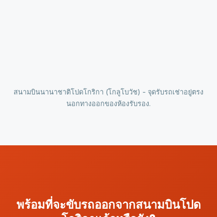
สนามบินนานาชาติโปดโกริกา (โกลูโบวัช) - จุดรับรถเช่าอยู่ตรง
นอกทางออกของห้องรับรอง.
พร้อมที่จะขับรถออกจากสนามบินโปด