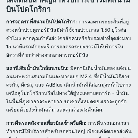
บินโปดโกริกา
การจอดรถที่สนามบินโปดโกริกา:
การจอดรถระยะสั้นที่อยู่
ตรงหน้าประตูเทอร์มินัลมีค่าใช้จ่ายประมาณ 1.50 ยูโรต่อ
ชั่วโมง หากคุณกำลังส่งใครสักคนหรือรับรถเช่าที่จุดส่งมอบ
15 นาทีแรกมักจะฟรี การจอดรถระยะยาวมีให้บริการใน
อัตราที่ต่ำกว่าห่างจากอาคารเทอร์มินัล.
สถานีเติมน้ำมันใกล้สนามบิน:
มีสถานีเติมน้ำมันสองแห่งบน
ถนนระหว่างสนามบินและทางแยก M2.4 ซึ่งมีน้ำมันไร้สาร
ตะกั่ว, ดีเซล, และ AdBlue เติมน้ำมันที่นี่ก่อนมุ่งหน้าไปทาง
เหนือสู่โปดโกริกาหรือไปทางใต้สู่ทะเลสาบสการ์ด - น้ำมัน
ในพื้นที่ภูเขาอาจจะหายาก รถเช่าทั้งหมดของเราจะถูกจัด
เตรียมด้วยถังน้ำมันเต็ม และคุณต้องส่งคืนเต็ม.
การคืนรถหลังจากเที่ยวบินเช้าหรือดึก:
การคืนรถนอกเวลา
ทำการมีให้บริการสำหรับรถส่วนใหญ่ เพียงแค่จัดเวลาส่งคืน