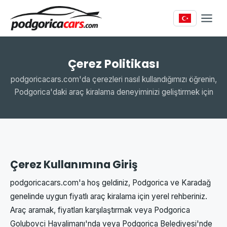
Çerez Politikası
podgoricacars.com'da çerezleri nasıl kullandığımızı öğrenin,
Podgorica'daki araç kiralama deneyiminizi geliştirmek için
Çerez Kullanımına Giriş
podgoricacars.com'a hoş geldiniz, Podgorica ve Karadağ
genelinde uygun fiyatlı araç kiralama için yerel rehberiniz.
Araç aramak, fiyatları karşılaştırmak veya Podgorica
Golubovci Havalimanı'nda veya Podgorica Belediyesi'nde