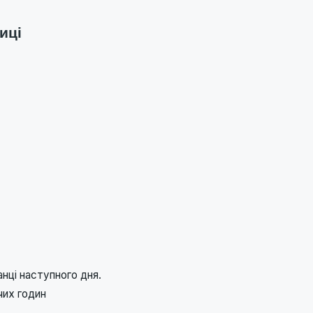
иці
нці наступного дня.
чих годин