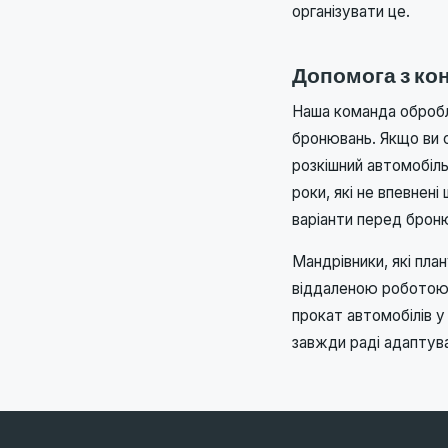
організувати це.
Допомога з ко
Наша команда обробл
бронювань. Якщо ви о
розкішний автомобіль
роки, які не впевнен
варіанти перед брон
Мандрівники, які пла
віддаленою роботою 
прокат автомобілів у 
завжди раді адаптув