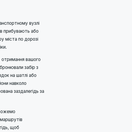
ранспортному вузлі
чів прибувають або
ру міста по дорозі
ки.
ь отримання вашого
бронювали забір з
здок на шатлі або
йони навколо
ована заздалегідь за
 можемо
 маршрутів
гідь, щоб