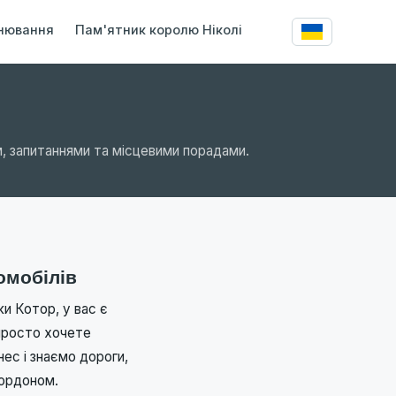
нювання
Пам'ятник королю Ніколі
, запитаннями та місцевими порадами.
омобілів
и Котор, у вас є
просто хочете
ес і знаємо дороги,
кордоном.