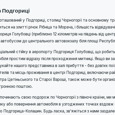
в Подгориці
зташований у Подгориці, столиці Чорногорії та основному т
ться на злитті річок Рібніца та Морача, і більшість відвідува
риця Голубовці (приблизно 12 кілометрів на південь від цент
 автобусом до центрального автовокзалу біля площі Республі
іальний стійку в аеропорту Подгориця Голубовці, що робит
біля простим відразу після проходження митниці. Якщо ви за
кайте нашого представника в залі прибуття - без довгих пої
телів та місць проживання в центрі Подгориці, включаючи ра
ра Цетіньського та Старої Вароші, також може бути організ
тронною поштою.
і починають свою подорож по Чорногорії з півночі країни, ми
ку або повернення автомобіля в узгоджених точках вздовж
 Подгорица-Колашин. Будь ласка, зв'яжіться з нами заздале