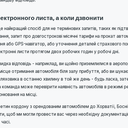
ектронного листа, а коли дзвонити
е найкращий спосіб для не термінових запитів, таких як під
ня, запит про довгострокові місячні тарифи на прокат автом
ння або GPS-навігатор, або уточнення деталей страхового п
лектронні листи протягом двох робочих годин у робочі дні.
идка відповідь - наприклад, ви щойно приземлилися в аеропо
ісце отримання автомобіля біля залу прибуття, або ви шукає
ляховика в останню хвилину в той же день - будь ласка, за
 команда може перевірити наявність автомобілів в режимі р
нювання на місці.
етин кордону з орендованим автомобілем до Хорватії, Босні
и, щоб ми могли провести вас через необхідну документац
часі.