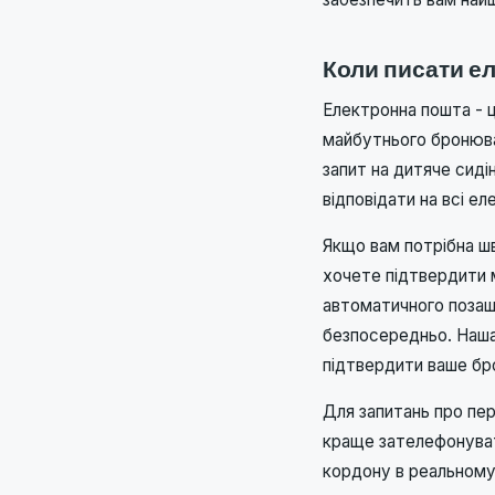
Коли писати ел
Електронна пошта - ц
майбутнього бронюван
запит на дитяче сиді
відповідати на всі е
Якщо вам потрібна шв
хочете підтвердити м
автоматичного позаш
безпосередньо. Наша
підтвердити ваше бро
Для запитань про пер
краще зателефонуват
кордону в реальному 