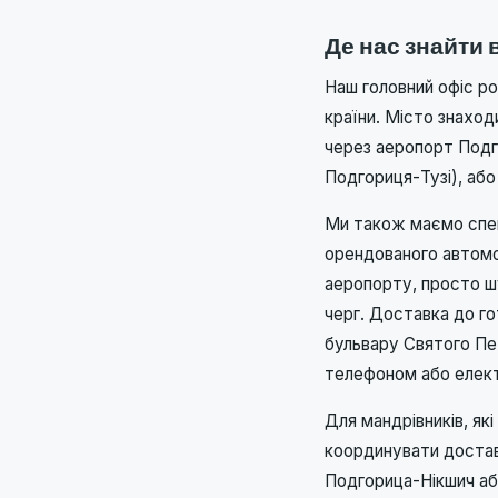
Де нас знайти 
Наш головний офіс ро
країни. Місто знаходи
через аеропорт Подго
Подгориця-Тузі), або
Ми також маємо спец
орендованого автомо
аеропорту, просто шу
черг. Доставка до го
бульвару Святого Пет
телефоном або елек
Для мандрівників, як
координувати достав
Подгорица-Нікшич або