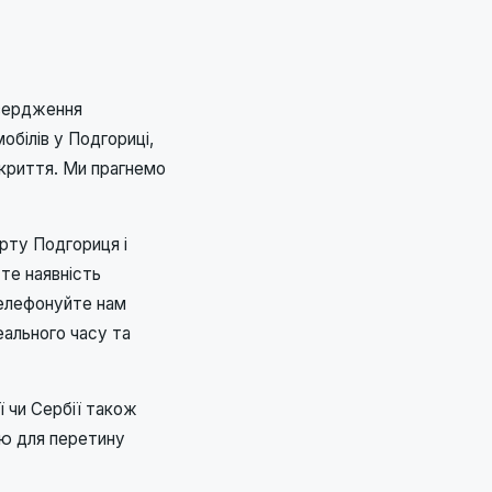
твердження
обілів у Подгориці,
окриття. Ми прагнемо
рту Подгориця і
те наявність
телефонуйте нам
еального часу та
ї чи Сербії також
ію для перетину