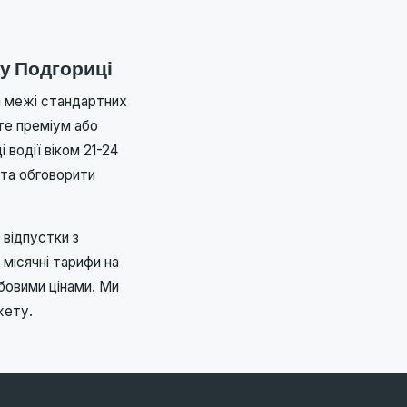
 у Подгориці
а межі стандартних
єте преміум або
 водії віком 21-24
 та обговорити
 відпустки з
місячні тарифи на
обовими цінами. Ми
жету.