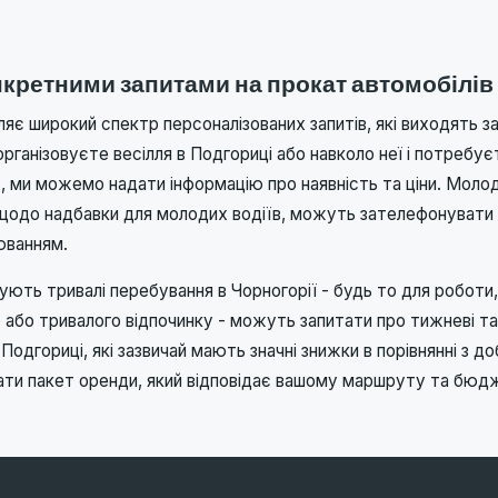
нкретними запитами на прокат автомобілів
яє широкий спектр персоналізованих запитів, які виходять з
рганізовуєте весілля в Подгориці або навколо неї і потребу
, ми можемо надати інформацію про наявність та ціни. Молоді
і щодо надбавки для молодих водіїв, можуть зателефонувати
юванням.
нують тривалі перебування в Чорногорії - будь то для роботи,
або тривалого відпочинку - можуть запитати про тижневі та 
Подгориці, які зазвичай мають значні знижки в порівнянні з д
ати пакет оренди, який відповідає вашому маршруту та бюд