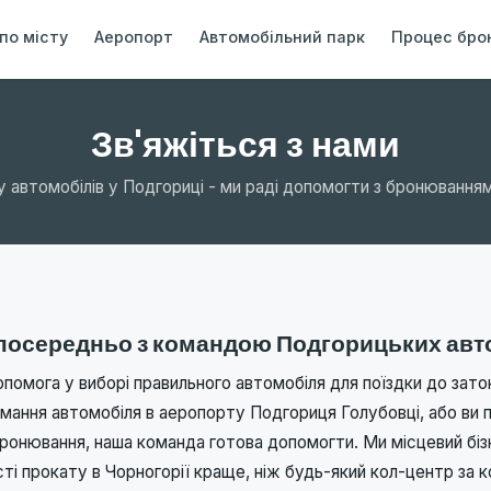
 по місту
Аеропорт
Автомобільний парк
Процес бро
Зв'яжіться з нами
 автомобілів у Подгориці - ми раді допомогти з бронюванням
зпосередньо з командою Подгорицьких авт
помога у виборі правильного автомобіля для поїздки до заток
мання автомобіля в аеропорту Подгориця Голубовці, або ви 
ронювання, наша команда готова допомогти. Ми місцевий бізн
ті прокату в Чорногорії краще, ніж будь-який кол-центр за 