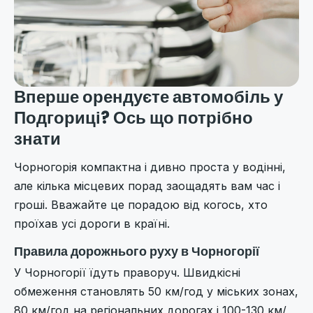
Вперше орендуєте автомобіль у
Подгориці? Ось що потрібно
знати
Чорногорія компактна і дивно проста у водінні,
але кілька місцевих порад заощадять вам час і
гроші. Вважайте це порадою від когось, хто
проїхав усі дороги в країні.
Правила дорожнього руху в Чорногорії
У Чорногорії їдуть праворуч. Швидкісні
обмеження становлять 50 км/год у міських зонах,
80 км/год на регіональних дорогах і 100-130 км/