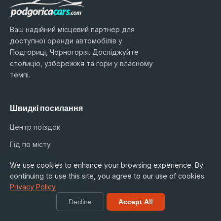
Ваш надійний місцевий партнер для
доступної оренди автомобілів у
Подгориці, Чорногорія. Досліджуйте
столицю, узбережжя та гори у власному
темпі.
Швидкі посилання
Центр поїздок
Гід по місту
Аеропорт
We use cookies to enhance your browsing experience. By
continuing to use this site, you agree to our use of cookies.
Автомобільний парк
Privacy Policy
Процес бронювання
Decline
Accept All
Пам'ятник королю Ніколі