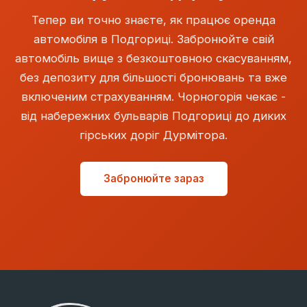
автомобіль чекає, незалежно від того, коли ви
Тепер ви точно знаєте, як працює оренда
приземлитеся.
автомобіля в Подгориці. Забронюйте свій
автомобіль вище з безкоштовною скасуванням,
без депозиту для більшості бронювань та вже
включеним страхуванням. Чорногорія чекає -
від набережних бульварів Подгориці до диких
гірських доріг Дурмітора.
Забронюйте зараз