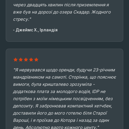
через двадцять хвилин після приземлення я
вже був на дорозі до озера Скадар. Жодного
стресу."
- Джеймс Х., Ірландія
"Я нервувався щодо оренди, будучи 23-річним
мандрівником на самоті. Сторінка, що пояснює
вимоги, була кришталево зрозуміла -
додаткова плата за молодого водія, IDP не
потрібен з моїм німецьким посвідченням, без
депозиту. Я забронював компактний хетчбек,
доставили його до мого готелю біля Старої
Вароші, і я проїхав до Котора і назад за один
день. Абсолютно варто кожного центу."