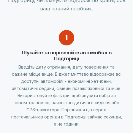
Подгориці, чи плануєте подорож по країні, ось
ваш повний посібник.
1
Шукайте та порівнюйте автомобілі в
Подгориці
Введіть дату отримання, дату повернення та
бажане місце вище. Віджет миттєво відображає всі
доступні автомобілі - економічні хетчбеки,
автоматичні седани, сімейні позашляховики та інше.
Використовуйте фільтри, щоб звузити вибір за
типом трансмісії, наявністю дитячого сидіння або
GPS-навігатора. Порівняння цін серед
постачальників оренди в Подгориці займає секунди,
а не години.