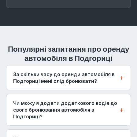
Популярні запитання про оренду
автомобіля в Подгориці
За скільки часу до оренди автомобіля в
Подгориці мені слід бронювати?
Для подорожей влітку (червень-серпень)
рекомендуємо бронювати щонайменше за 2-3
Чи можу я додати додаткового водія до
тижні - особливо для автоматичних автомобілів,
свого бронювання автомобіля в
Подгориці?
мікроавтобусів на 7 місць та автомобілів з
дитячими сидіннями. Ці категорії швидко
Так. Додаткові водії можуть бути додані під час
розпродаються під час пікового сезону. Для
бронювання або на стійці отримання. Кожен