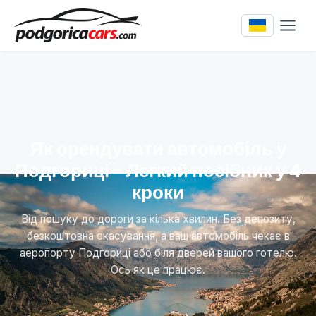
Як орендувати автомобіль у
Подгориці - Легкий посібник у 4
кроки
Від пошуку до дороги за кілька хвилин. Без депозиту,
безкоштовна скасування, а ваш автомобіль чекає в
аеропорту Подгориці або біля дверей вашого готелю.
Ось як це працює.