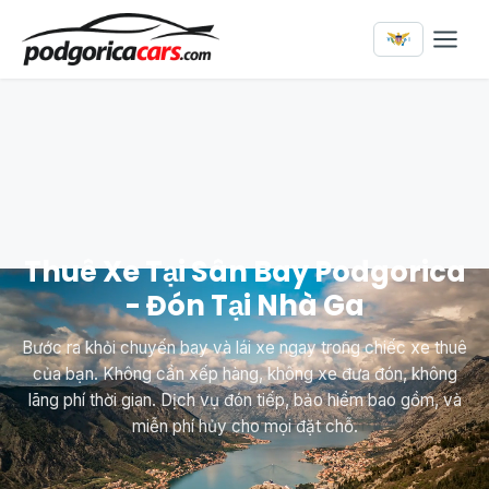
Thuê Xe Tại Sân Bay Podgorica
- Đón Tại Nhà Ga
Bước ra khỏi chuyến bay và lái xe ngay trong chiếc xe thuê
của bạn. Không cần xếp hàng, không xe đưa đón, không
lãng phí thời gian. Dịch vụ đón tiếp, bảo hiểm bao gồm, và
miễn phí hủy cho mọi đặt chỗ.