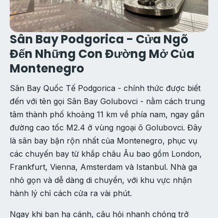
Sân Bay Podgorica - Cửa Ngõ
Đến Những Con Đường Mở Của
Montenegro
Sân Bay Quốc Tế Podgorica - chính thức được biết
đến với tên gọi Sân Bay Golubovci - nằm cách trung
tâm thành phố khoảng 11 km về phía nam, ngay gần
đường cao tốc M2.4 ở vùng ngoại ô Golubovci. Đây
là sân bay bận rộn nhất của Montenegro, phục vụ
các chuyến bay từ khắp châu Âu bao gồm London,
Frankfurt, Vienna, Amsterdam và Istanbul. Nhà ga
nhỏ gọn và dễ dàng di chuyển, với khu vực nhận
hành lý chỉ cách cửa ra vài phút.
Ngay khi bạn hạ cánh, câu hỏi nhanh chóng trở