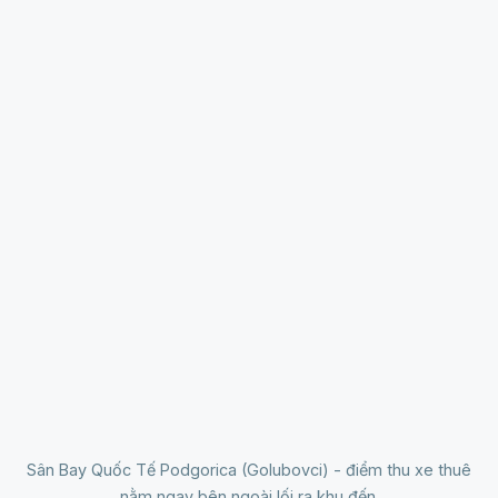
Sân Bay Quốc Tế Podgorica (Golubovci) - điểm thu xe thuê
nằm ngay bên ngoài lối ra khu đến.