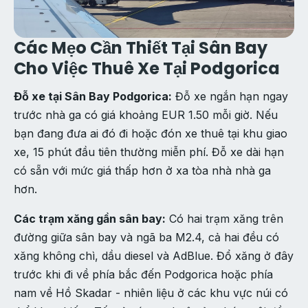
Các Mẹo Cần Thiết Tại Sân Bay
Cho Việc Thuê Xe Tại Podgorica
Đỗ xe tại Sân Bay Podgorica:
Đỗ xe ngắn hạn ngay
trước nhà ga có giá khoảng EUR 1.50 mỗi giờ. Nếu
bạn đang đưa ai đó đi hoặc đón xe thuê tại khu giao
xe, 15 phút đầu tiên thường miễn phí. Đỗ xe dài hạn
có sẵn với mức giá thấp hơn ở xa tòa nhà nhà ga
hơn.
Các trạm xăng gần sân bay:
Có hai trạm xăng trên
đường giữa sân bay và ngã ba M2.4, cả hai đều có
xăng không chì, dầu diesel và AdBlue. Đổ xăng ở đây
trước khi đi về phía bắc đến Podgorica hoặc phía
nam về Hồ Skadar - nhiên liệu ở các khu vực núi có