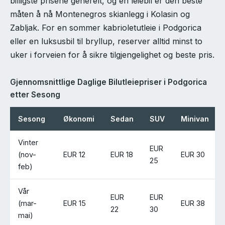
billigste prisene generelt, og en leiebil er den beste
måten å nå Montenegros skianlegg i Kolasin og
Zabljak. For en sommer kabrioletutleie i Podgorica
eller en luksusbil til bryllup, reserver alltid minst to
uker i forveien for å sikre tilgjengelighet og beste pris.
Gjennomsnittlige Daglige Bilutleiepriser i Podgorica
etter Sesong
Sesong
Økonomi
Sedan
SUV
Minivan
Vinter
EUR
(nov-
EUR 12
EUR 18
EUR 30
25
feb)
Vår
EUR
EUR
(mar-
EUR 15
EUR 38
22
30
mai)