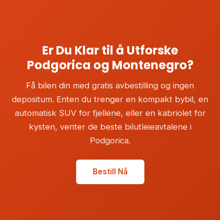
du kjører i Montenegro.
bestillingsprosessen. En GPS er spesielt nyttig for å
navigere på rurale fjellveier og små kystbyer.
Er Du Klar til å Utforske
Podgorica og Montenegro?
Få bilen din med gratis avbestilling og ingen
depositum. Enten du trenger en kompakt bybil, en
automatisk SUV for fjellene, eller en kabriolet for
kysten, venter de beste bilutleieavtalene i
Podgorica.
Bestill Nå