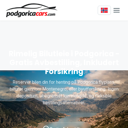
Rimelig Bilutleie i Podgorica -
Gratis Avbestilling, Inkludert
Forsikring
Reserver bilen din for henting på Podgorica flyplass,
bilturer gjennom Montenegro, eller byutforskning. Ingen
depositum, ubegrenset kjørelengde, og fleksible
bestillingsalternativer.