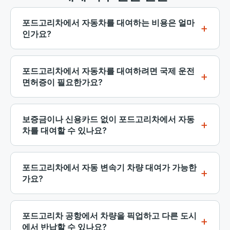
포드고리차에서 자동차를 대여하는 비용은 얼마
인가요?
포드고리차에서 이코노미 자동차 대여는 비수기에는
하루 약 12-15유로, 성수기 여름에는 20-25유로부터 시
포드고리차에서 자동차를 대여하려면 국제 운전
작합니다. SUV와 미니밴은 하루 25유로에서 55유로까
면허증이 필요한가요?
지 다양합니다. 미리 예약하고 주간 또는 월간 요금을
귀하의 국가 운전 면허증이 EU, 영국, 미국, 캐나다 또
선택하면 일일 비용을 크게 줄일 수 있습니다. 가격에는
는 호주에서 발급된 경우, 일반적으로 포드고리차에서
보증금이나 신용카드 없이 포드고리차에서 자동
대부분의 차량에 기본 보험과 무제한 주행 거리가 포함
자동차 대여에 사용됩니다. 그러나 면허증이 라틴 알파
차를 대여할 수 있나요?
됩니다.
벳이 아닌 경우 국제 운전 면허증(IDP)이 필요합니다.
네, 가능합니다. 포드고리차의 많은 자동차 대여 옵션은
몬테네그로에서 원활한 대여 경험을 위해 국가 면허증
보증금이 필요 없으며, 픽업 시 직불 카드나 현금을 수
포드고리차에서 자동 변속기 차량 대여가 가능한
과 함께 IDP를 소지하는 것을 권장합니다.
락합니다. 차량 검색 시 "보증금 없음" 제안을 필터링하
가요?
세요. 포드고리차에서 신용카드 없이 자동차 대여는 이
물론입니다. 자동 변속기 차량은 포드고리차에서 대여
코노미부터 SUV까지 다양한 차량 카테고리에서 가능
하는 관광객들 사이에서 인기가 많습니다. 특히 산악 운
포드고리차 공항에서 차량을 픽업하고 다른 도시
합니다.
전 시 더욱 그렇습니다. 검색 필터를 사용하여 자동 변
에서 반납할 수 있나요?