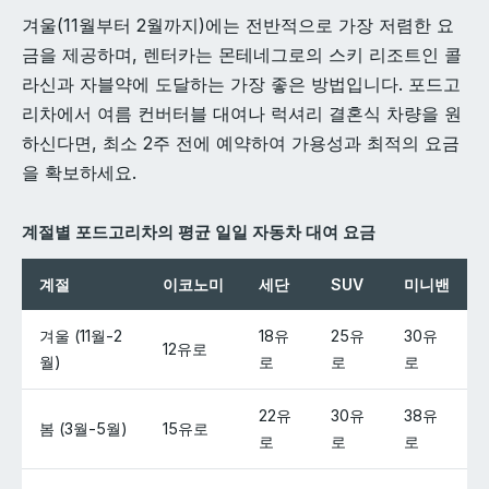
겨울(11월부터 2월까지)에는 전반적으로 가장 저렴한 요
금을 제공하며, 렌터카는 몬테네그로의 스키 리조트인 콜
라신과 자블약에 도달하는 가장 좋은 방법입니다. 포드고
리차에서 여름 컨버터블 대여나 럭셔리 결혼식 차량을 원
하신다면, 최소 2주 전에 예약하여 가용성과 최적의 요금
을 확보하세요.
계절별 포드고리차의 평균 일일 자동차 대여 요금
계절
이코노미
세단
SUV
미니밴
겨울 (11월-2
18유
25유
30유
12유로
월)
로
로
로
22유
30유
38유
봄 (3월-5월)
15유로
로
로
로