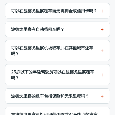
如果您的国家驾驶执照是在欧盟、英国、美国、加拿大
月的租赁价格可以显著降低您的每日费用。价格通常包
或澳大利亚颁发的，通常可以在波德戈里察租车。然
括基本保险和大多数车辆的无限里程。
可以在波德戈里察租车而无需押金或信用卡吗？
而，如果您的执照不是拉丁字母，您将需要国际驾驶许
可以。在波德戈里察的许多租车选项无需押金，并且在
可证（IDP）。我们建议您在黑山租车时携带IDP和您
取车时接受借记卡或现金。当搜索车辆时，可以筛选
的国家执照，以确保顺利租车体验。
波德戈里察有自动挡租车吗？
“无押金”的优惠。在波德戈里察，无需信用卡的租车适
当然可以。自动挡车辆在波德戈里察的游客中非常受欢
用于多种车辆类别，从经济型到SUV。
迎，尤其是在山区驾驶时。我们的搜索过滤器允许您选
可以在波德戈里察机场取车并在其他城市还车
择仅显示自动挡的结果。提前预订几天可确保最佳可用
吗？
性，尤其是在夏季，自动挡汽车的需求最高。
许多供应商提供波德戈里察的一次性租车。您可以在波
德戈里察机场取车，并在提瓦特、布德瓦、巴尔，甚至
25岁以下的年轻驾驶员可以在波德戈里察租车
在杜布罗夫尼克还车。通常会收取少量的一次性费用。
吗？
这对于飞往波德戈里察但从海岸出发的旅客来说非常理
可以。波德戈里察的大多数租车公司允许21岁及以上的
想。
驾驶员。一些供应商接受19岁以上的经济型车辆。对于
波德戈里察的租车包括保险和无限里程吗？
25岁以下的年轻驾驶员，可能会收取每天5-10欧元的附
我们平台上列出的绝大多数车辆都包含基本的碰撞损害
加费，但这是在黑山拥有自己汽车自由的微不足道的价
豁免（CDW）和盗窃保护。也提供零自负额的全额保
格。
在波德戈里察可以租用带GPS或WiFi热点的汽车