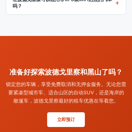
险租车。在大多数预订中，无限里程是标准配置，这意
吗？
味着无论您在黑山开多远都不会产生额外费用。
在波德戈里察租车时，GPS导航仪通常可以作为附加选
项提供。一些车辆还配备内置WiFi热点，让您在路上保
持连接。在预订过程中选择这些附加选项。GPS在导航
乡村山路和小型海滨城镇时尤其方便。
准备好探索波德戈里察和黑山了吗？
锁定您的车辆，享受免费取消和无押金服务。无论您需
要紧凑型城市车、适合山区的自动SUV，还是海岸的
敞篷车，波德戈里察最好的租车优惠在等着您。
立即预订