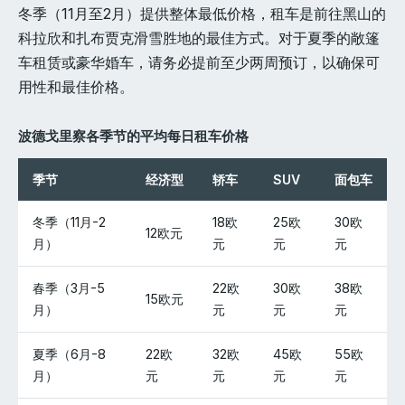
冬季（11月至2月）提供整体最低价格，租车是前往黑山的
科拉欣和扎布贾克滑雪胜地的最佳方式。对于夏季的敞篷
车租赁或豪华婚车，请务必提前至少两周预订，以确保可
用性和最佳价格。
波德戈里察各季节的平均每日租车价格
季节
经济型
轿车
SUV
面包车
冬季（11月-2
18欧
25欧
30欧
12欧元
月）
元
元
元
春季（3月-5
22欧
30欧
38欧
15欧元
月）
元
元
元
夏季（6月-8
22欧
32欧
45欧
55欧
月）
元
元
元
元