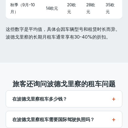
秋季（9月-10
20欧
28欧
35欧
14欧元
月）
元
元
元
这些数字是平均值，具体会因车辆型号和租赁时长而异。
波德戈里察的长期月租车通常享有30-40%的折扣。
旅客还询问波德戈里察的租车问题
在波德戈里察租车多少钱？
波德戈里察的经济型租车在淡季的价格大约为每天12-
15欧元，夏季高峰期为20-25欧元。SUV和面包车的日
在波德戈里察租车需要国际驾驶执照吗？
租价格在25到55欧元之间。提前预订并选择每周或每