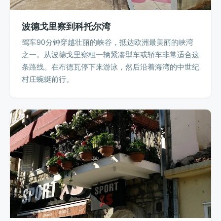
波德戈里察到科托尔湾
驾车90分钟穿越壮丽的峡谷，抵达欧洲最美丽的峡湾
之一。从波德戈里察租一辆紧凑型车或轿车非常适合这
条路线。在布德瓦停下来游泳，然后沿着海湾的中世纪
村庄蜿蜒前行。