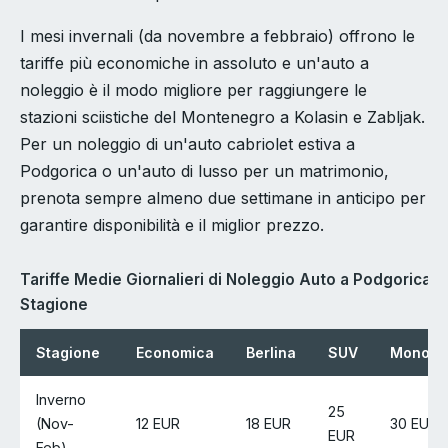
I mesi invernali (da novembre a febbraio) offrono le
tariffe più economiche in assoluto e un'auto a
noleggio è il modo migliore per raggiungere le
stazioni sciistiche del Montenegro a Kolasin e Zabljak.
Per un noleggio di un'auto cabriolet estiva a
Podgorica o un'auto di lusso per un matrimonio,
prenota sempre almeno due settimane in anticipo per
garantire disponibilità e il miglior prezzo.
Tariffe Medie Giornalieri di Noleggio Auto a Podgorica p
Stagione
Stagione
Economica
Berlina
SUV
Monovo
Inverno
25
(Nov-
12 EUR
18 EUR
30 EUR
EUR
Feb)