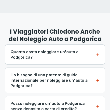
I Viaggiatori Chiedono Anche
del Noleggio Auto a Podgorica
Quanto costa noleggiare un'auto a
Podgorica?
Il noleggio di auto economiche a Podgorica parte da
circa 12-15 EUR al giorno durante la bassa stagione e
Ho bisogno di una patente di guida
da 20-25 EUR in alta estate. Gli SUV e le
internazionale per noleggiare un'auto a
Podgorica?
monovolume variano da 25 a 55 EUR al giorno.
Prenotare in anticipo e scegliere tariffe settimanali o
Se la tua patente di guida nazionale è emessa
mensili può ridurre significativamente il costo
nell'UE, nel Regno Unito, negli Stati Uniti, in Canada o
Posso noleggiare un'auto a Podgorica
giornaliero. I prezzi includono sempre l'assicurazione
in Australia, è generalmente accettata per il noleggio
senza deposito o carta di credito?