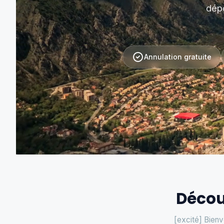
dépô
Annulation gratuite
Décou
[excité] Bienv