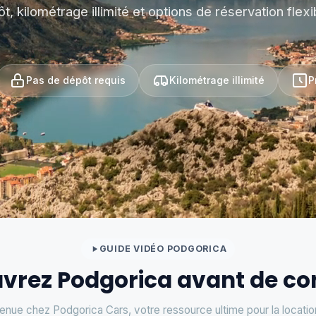
t, kilométrage illimité et options de réservation flexi
Pas de dépôt requis
Kilométrage illimité
P
GUIDE VIDÉO PODGORICA
vrez Podgorica avant de co
enue chez Podgorica Cars, votre ressource ultime pour la locatio