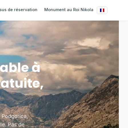
sus de réservation
Monument au Roi Nikola
dable à
atuite,
e Podgorica,
lle. Pas de