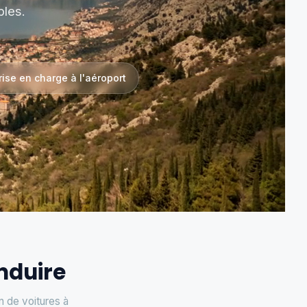
bles.
rise en charge à l'aéroport
nduire
n de voitures à