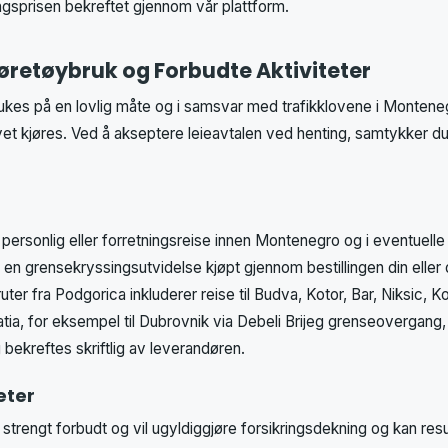
ngsprisen bekreftet gjennom vår plattform.
Kjøretøybruk og Forbudte Aktiviteter
rukes på en lovlig måte og i samsvar med trafikklovene i Montene
yet kjøres. Ved å akseptere leieavtalen ved henting, samtykker du 
 personlig eller forretningsreise innen Montenegro og i eventuelle
der en grensekryssingsutvidelse kjøpt gjennom bestillingen din elle
uter fra Podgorica inkluderer reise til Budva, Kotor, Bar, Niksic, Ko
tia, for eksempel til Dubrovnik via Debeli Brijeg grenseovergang, e
bekreftes skriftlig av leverandøren.
eter
 strengt forbudt og vil ugyldiggjøre forsikringsdekning og kan resul