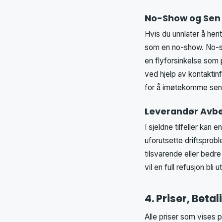
No-Show og Sen 
Hvis du unnlater å hent
som en no-show. No-sho
en flyforsinkelse som 
ved hjelp av kontaktin
for å imøtekomme sene 
Leverandør Avbes
I sjeldne tilfeller kan 
uforutsette driftsproble
tilsvarende eller bedr
vil en full refusjon bli
4. Priser, Beta
Alle priser som vises