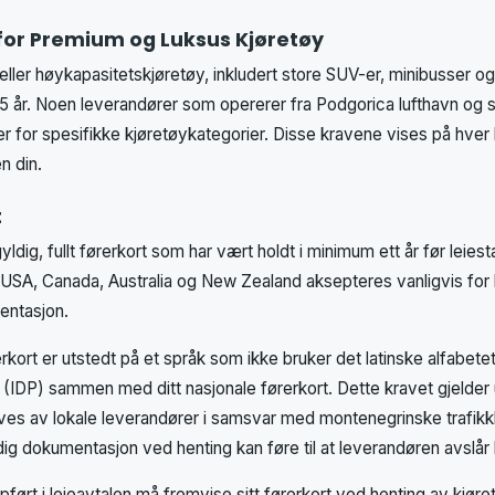
or Premium og Luksus Kjøretøy
eller høykapasitetskjøretøy, inkludert store SUV-er, minibusser o
5 år. Noen leverandører som opererer fra Podgorica lufthavn og 
r for spesifikke kjøretøykategorier. Disse kravene vises på hver k
n din.
t
yldig, fullt førerkort som har vært holdt i minimum ett år før leiesta
, USA, Canada, Australia og New Zealand aksepteres vanligvis for 
entasjon.
erkort er utstedt på et språk som ikke bruker det latinske alfabete
rt (IDP) sammen med ditt nasjonale førerkort. Dette kravet gjelde
ves av lokale leverandører i samsvar med montenegrinske trafikk
g dokumentasjon ved henting kan føre til at leverandøren avslår l
pført i leieavtalen må fremvise sitt førerkort ved henting av kjøre