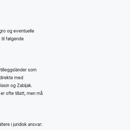
gro og eventuelle
til følgende
 tilleggsländer som
r direkte med
lasin og Zabljak.
r ofte tillatt, men må
tere i juridisk ansvar: