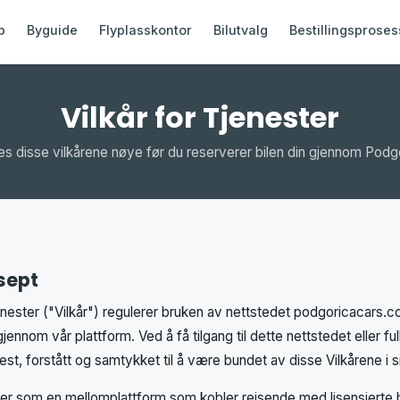
b
Byguide
Flyplasskontor
Bilutvalg
Bestillingsproses
Vilkår for Tjenester
les disse vilkårene nøye før du reserverer bilen din gjennom Podg
ksept
enester ("Vilkår") regulerer bruken av nettstedet podgoricacars.
t gjennom vår plattform. Ved å få tilgang til dette nettstedet eller ful
lest, forstått og samtykket til å være bundet av disse Vilkårene i s
er som en mellomplattform som kobler reisende med lisensierte b