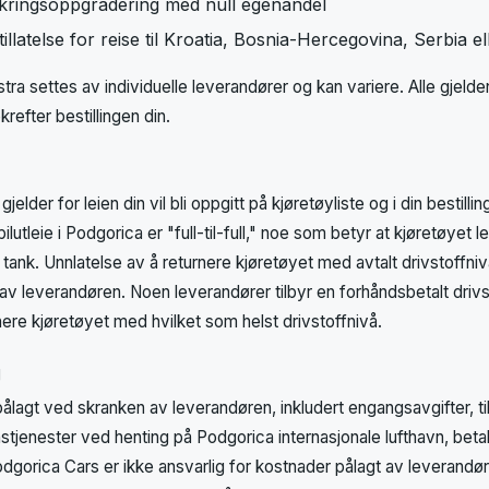
sikringsoppgradering med null egenandel
llatelse for reise til Kroatia, Bosnia-Hercegovina, Serbia el
stra settes av individuelle leverandører og kan variere. Alle gjel
krefter bestillingen din.
elder for leien din vil bli oppgitt på kjøretøyliste og i din bestill
ilutleie i Podgorica er "full-til-full," noe som betyr at kjøretøyet 
tank. Unnlatelse av å returnere kjøretøyet med avtalt drivstoffnivå
 av leverandøren. Noen leverandører tilbyr en forhåndsbetalt drivsto
nere kjøretøyet med hvilket som helst drivstoffnivå.
g
pålagt ved skranken av leverandøren, inkludert engangsavgifter, ti
nstjenester ved henting på Podgorica internasjonale lufthavn, betale
dgorica Cars er ikke ansvarlig for kostnader pålagt av leverandø