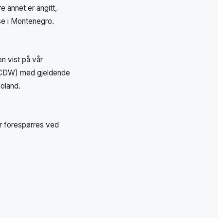
e annet er angitt,
se i Montenegro.
en vist på vår
g (CDW) med gjeldende
oland.
er forespørres ved