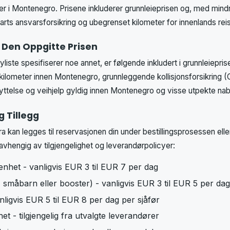
ner i Montenegro. Prisene inkluderer grunnleieprisen og, med mindr
rts ansvarsforsikring og ubegrenset kilometer for innenlands rei
i Den Oppgitte Prisen
iste spesifiserer noe annet, er følgende inkludert i grunnleiepris
 kilometer innen Montenegro, grunnleggende kollisjonsforsikrin
yttelse og veihjelp gyldig innen Montenegro og visse utpekte nab
g Tillegg
ra kan legges til reservasjonen din under bestillingsprosessen ell
 avhengig av tilgjengelighet og leverandørpolicyer:
nhet - vanligvis EUR 3 til EUR 7 per dag
, småbarn eller booster) - vanligvis EUR 3 til EUR 5 per dag
anligvis EUR 5 til EUR 8 per dag per sjåfør
et - tilgjengelig fra utvalgte leverandører