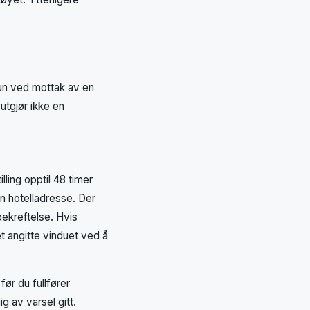
kun ved mottak av en
 utgjør ikke en
ling opptil 48 timer
en hotelladresse. Der
sbekreftelse. Hvis
det angitte vinduet ved å
før du fullfører
ig av varsel gitt.