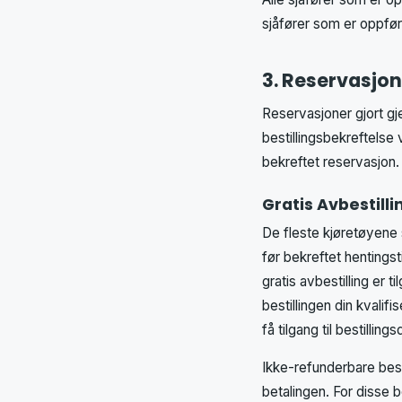
sjåfører som er oppført
3. Reservasjon
Reservasjoner gjort gj
bestillingsbekreftelse 
bekreftet reservasjon.
Gratis Avbestilli
De fleste kjøretøyene s
før bekreftet hentingst
gratis avbestilling er t
bestillingen din kvalifi
få tilgang til bestillin
Ikke-refunderbare besti
betalingen. For disse be