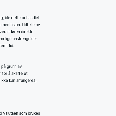
g, blir dette behandlet
entasjon. I tilfelle av
everandøren direkte
imelige anstrengelser
temt tid.
ng på grunn av
r for å skaffe et
 ikke kan arrangeres,
rd valutaen som brukes