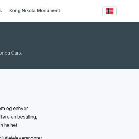
s
Kong Nikola Monument
orica Cars.
com og enhver
lføre en bestilling,
in helhet.
ilutleieleverandører