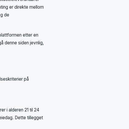
ting er direkte mellom
og de
plattformen etter en
gå denne siden jevnlig,
seskriterier på
r i alderen 21 til 24
leiedag. Dette tillegget